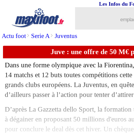
Les Infos du F
24/11
VIDEO
: Sterling égalise pour Man Ci
emplac
24/11
VIDEO
: Mbappé ouvre le score !
>
>
Actu foot
Serie A
Juventus
24/11
LdC
: Leipzig cartonne Bruges à la pa
Juve : une offre de 50 M€ 
24/11
VIDEO
: le sauvetage de Kimpembe !
Dans une forme olympique avec la Fiorentina
24/11
Ajax
: Haller affole encore les compte
14 matchs et 12 buts toutes compétitions cette s
grands clubs européens. La Juventus, en quête
24/11
City-PSG
: la cote du PSG augmente !
d’ailleurs passer à l’action pour tenter d’attire
24/11
LdC
: l'Inter dépasse le Real, l'Ajax e
D’après La Gazzetta dello Sport, la formation t
à dégainer en proposant 50 millions d'euros au
24/11
Man Utd
: Rudi Garcia ne dément pas 
pour conclure le deal dès cet hiver. Un chèqu