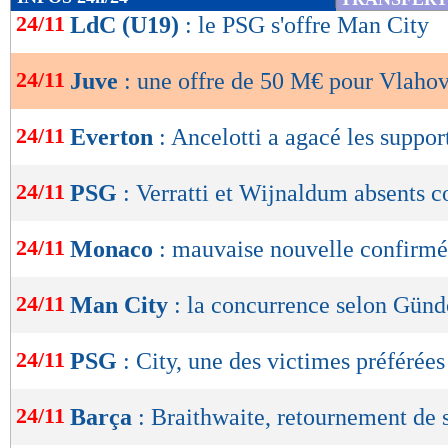
de
24/11
LdC (U19)
: le PSG s'offre Man City
lecture
24/11
Juve
: une offre de 50 M€ pour Vlahov
OK
24/11
Everton
: Ancelotti a agacé les suppor
24/11
PSG
: Verratti et Wijnaldum absents c
24/11
Monaco
: mauvaise nouvelle confirmé
24/11
Man City
: la concurrence selon Gün
24/11
PSG
: City, une des victimes préférée
24/11
Barça
: Braithwaite, retournement de s