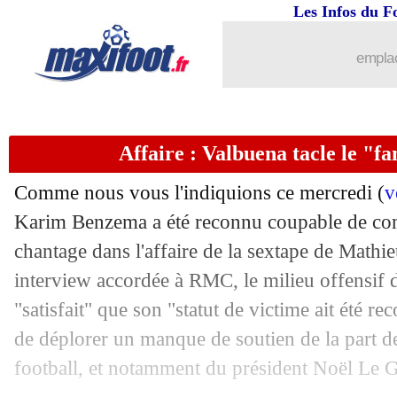
24/11
LdC
: Man City 2-1 Paris SG (fini)
Les Infos du F
24/11
VIDEO
: G. Jesus donne l'avantage à C
emplac
24/11
VIDEO
: Sterling égalise pour Man Ci
Affaire : Valbuena tacle le "
24/11
VIDEO
: Mbappé ouvre le score !
Comme nous vous l'indiquions ce mercredi (
v
24/11
LdC
: Leipzig cartonne Bruges à la pa
Karim Benzema a été reconnu coupable de comp
chantage dans l'affaire de la sextape de Math
24/11
VIDEO
: le sauvetage de Kimpembe !
interview accordée à RMC, le milieu offensif d
24/11
Ajax
: Haller affole encore les compte
"satisfait" que son "statut de victime ait été re
de déplorer un manque de soutien de la part de
24/11
City-PSG
: la cote du PSG augmente !
football, et notamment du président Noël Le G