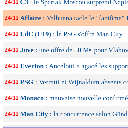
24/11
C3
: le Spartak Moscou surprend Napl
de
lecture
24/11
Affaire
: Valbuena tacle le "fantôme"
OK
24/11
LdC (U19)
: le PSG s'offre Man City
24/11
Juve
: une offre de 50 M€ pour Vlahov
24/11
Everton
: Ancelotti a agacé les suppor
24/11
PSG
: Verratti et Wijnaldum absents c
24/11
Monaco
: mauvaise nouvelle confirmé
24/11
Man City
: la concurrence selon Gün