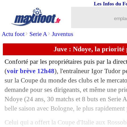
Les Infos du F
05/06
Italie
: Acerbi, Spalletti grinçant
emplac
05/06
Al Ahli
: Gabri Veiga va bien signer à 
>
>
Actu foot
Serie A
Juventus
05/06
Inter
: Chivu va remplacer Inzaghi
Juve : Ndoye, la priorit
05/06
Brésil
: Renan Lodi l'a mauvaise
Conforté par les propriétaires puis par la dire
05/06
CdM 2026
: première pour l'Ouzbékist
(
voir brève 12h48
), l'entraîneur Igor Tudor 
sur la Coupe du monde des clubs et le mercato 
05/06
Amical
: l'Algérie facile
demande pour ses dirigeants, et même une priori
Ndoye
(24 ans, 30 matchs et 8 buts en Serie A 
05/06
LdN
: Espagne-France, les compos
belle saison avec Bologne, le plus rapidement 
05/06
Le Havre
: Casimir va signer à Auxer
Celui qui a offert la Coupe d'Italie aux Rossob