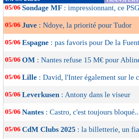
de
05/06
Sondage MF
: impressionnant, ce PSG
lecture
05/06
Juve
: Ndoye, la priorité pour Tudor
OK
05/06
Espagne
: pas favoris pour De la Fuen
05/06
OM
: Nantes refuse 15 M€ pour Ablin
05/06
Lille
: David, l'Inter également sur le 
05/06
Leverkusen
: Antony dans le viseur
05/06
Nantes
: Castro, c'est toujours bloqué..
05/06
CdM Clubs 2025
: la billetterie, un fi