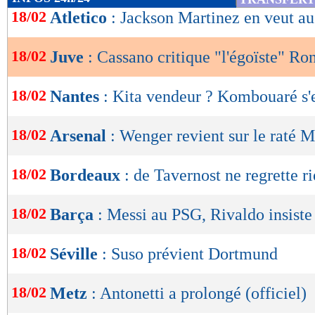
de
18/02
Atletico
: Jackson Martinez en veut au
lecture
18/02
Juve
: Cassano critique "l'égoïste" Ro
OK
18/02
Nantes
: Kita vendeur ? Kombouaré s
18/02
Arsenal
: Wenger revient sur le raté 
18/02
Bordeaux
: de Tavernost ne regrette r
18/02
Barça
: Messi au PSG, Rivaldo insiste
18/02
Séville
: Suso prévient Dortmund
18/02
Metz
: Antonetti a prolongé (officiel)