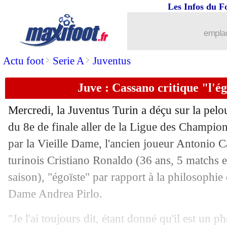
Les Infos du F
18/02
Lille
: Galtier regrette la déconcentrat
emplac
18/02
VIDEO
: le gros raté d'Aubameyang !
>
>
Actu foot
Serie A
Juventus
18/02
Lille
: Weah a un doute sur le penalty
Juve : Cassano critique "l'é
18/02
C3
: tous les résultats de la soirée
Mercredi, la Juventus Turin a déçu sur la pelo
18/02
C3
: Lille 1-2 Ajax (fini)
du 8e de finale aller de la Ligue des Champion
par la Vieille Dame, l'ancien joueur Antonio Ca
18/02
PSG
: Everton veut en profiter pour K
turinois Cristiano Ronaldo (36 ans, 5 matchs e
saison), "égoïste" par rapport à la philosophie d
18/02
Milan
: Berlusconi conseille Ibrahimo
Dame Andrea Pirlo.
18/02
Real
: l'agent de Bale allume les suppo
"Je l'ai toujours dit, étant donné qu'il est un 