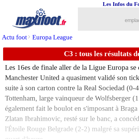
Les Infos du F
emplac
>
Actu foot
Europa League
C3 : tous les résultats d
Les 16es de finale aller de la Ligue Europa se 
Manchester United a quasiment validé son tick
suite à son carton contre la Real Sociedad (0-
Tottenham, large vainqueur de Wolfsberger (1
également fait le boulot en s'imposant à Braga
Zlatan Ibrahimovic, resté sur le banc, a concédé
l'Étoile Rouge Belgrade (2-2) malgré sa supér