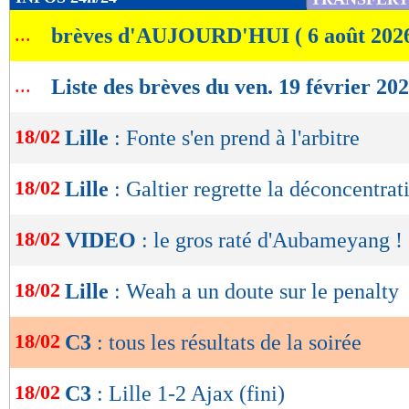
de
...
brèves d'AUJOURD'HUI ( 6 août 202
Real Sociedad 0-4 Manchester United
lecture
OK
Slavia Prague 0-0 Leicester
...
Liste des brèves du ven. 19 février 20
Wolfsberger 1-4 Tottenham
18/02
Lille
: Fonte s'en prend à l'arbitre
Young Boys Berne 4-3 Leverkusen
18/02
Lille
: Galtier regrette la déconcentrat
Antwerp 3-4 Rangers
18/02
VIDEO
: le gros raté d'Aubameyang !
Benfica 1-1 Arsenal
18/02
Lille
: Weah a un doute sur le penalty
Grenade 2-0 Naples
18/02
C3
: tous les résultats de la soirée
LILLE
1-2 Ajax Amsterdam
18/02
C3
: Lille 1-2 Ajax (fini)
Maccabi Tel-Aviv 0-2 Shakhtar Donetsk