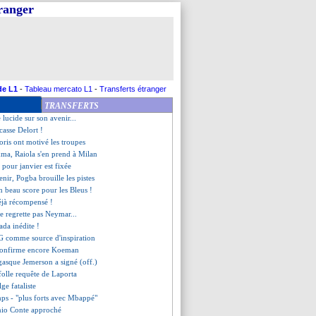
tranger
do réagit à sa récompense
l'affût pour Gavi
vient l'Espagne
attu par Niort
rts de Stéphane Tapie
- "j'ai été lâché"
ction fair-play de Carrasco
de L1
-
Tableau mercato L1
-
Transferts étranger
t de ZZ se met sur le marché
TRANSFERTS
mise au point de Laporta
 lucide sur son avenir...
acasse Delort !
oris ont motivé les troupes
a, Raiola s'en prend à Milan
é pour janvier est fixée
enir, Pogba brouille les pistes
n beau score pour les Bleus !
éjà récompensé !
e regrette pas Neymar...
ada inédite !
SG comme source d'inspiration
confirme encore Koeman
gasque Jemerson a signé (off.)
 folle requête de Laporta
lge fataliste
ps - "plus forts avec Mbappé"
nio Conte approché