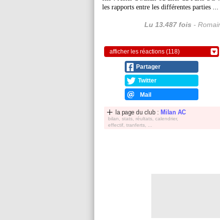
les rapports entre les différentes parties ...
Lu 13.487 fois
- Romain
afficher les réactions (118)
Partager
Twitter
Mail
la page du club :
Milan AC
bilan, stats, réultats, calendrier,
effectif, tranferts, ...