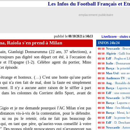
Les Infos du Football Français et E
Man Utd
: Ronal
08/10
Barça
: le PSG à 
08/10
EdF
: Mbappé pré
08/10
emplacement publicitaire
Amical
: Nantes b
08/10
OM
: les mots fo
08/10
Médias
: P. Ménès 
08/10
Belgique
: la réa
08/10
publié le
08/10/2021 à 14h13
LiveScore
-
clubs 
Divers
: l'adjoin
08/10
a, Raiola s'en prend à Milan
INFOS 24h/24
Barça
: Xavi, la 
08/10
Newcastle
: Bruce
08/10
main, Gianluigi Donnarumma (22 ans, 37 sélections), a
Algérie
: Galli fr
08/10
t toujours pas digéré son départ cet été, à l'occasion du
EdF
: Pogba et Ll
08/10
ie et l'Espagne (1-2). Célèbre agent du portier, Mino
Italie
: Donnarumm
08/10
cet épisode.
Barça
: la priorit
08/10
Man Utd
: son av
08/10
e, étrange et honteux. (…) C'est une honte qu'une partie
Audiences TV
: u
08/10
n qui n'a rien fait de mal, dont la faute est simplement
Ang.
: Ronaldo d
08/10
ment. Il n'y a aucune autre raison de le siffler à part
Barça
: Laporta n
08/10
is dans les colonnes du Corriere dello Sport, avant de
EdF
: une remont
08/10
Newcastle
: le P
08/10
Barça
: Laporta 
08/10
ar Gigio et je me demande pourquoi l'AC Milan n'est pas
Metz
: l'ex-Moné
08/10
Barça
: Messi, la
distances vis-à-vis de la contestation, pour le défendre.
08/10
EdF
: la presse be
08/10
as su ou pu le retenir, cela ne fait pas beaucoup de
EdF
: D. Descham
08/10
ui, en tant que père, qu'auriez-vous conseillé à votre
Newcastle
: Anto
08/10
 ?" Des propos plutôt provocateurs qui n'arrangeront pas