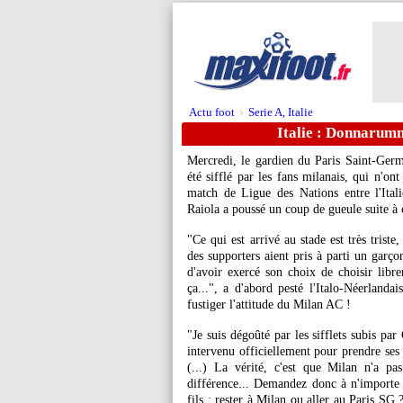
Actu foot
Serie A, Italie
>
Italie : Donnarumm
Mercredi, le gardien du Paris Saint-Ger
été sifflé par les fans milanais, qui n'on
match de Ligue des Nations entre l'Ital
Raiola a poussé un coup de gueule suite à 
"Ce qui est arrivé au stade est très trist
des supporters aient pris à parti un garço
d'avoir exercé son choix de choisir libre
ça...", a d'abord pesté l'Italo-Néerlanda
fustiger l'attitude du Milan AC !
"Je suis dégoûté par les sifflets subis p
intervenu officiellement pour prendre ses 
(...) La vérité, c'est que Milan n'a p
différence... Demandez donc à n'importe q
fils : rester à Milan ou aller au Paris SG