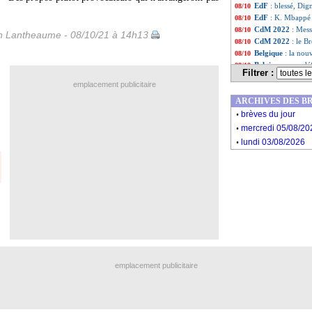
EdF
: blessé, Dig
08/10
EdF
: K. Mbappé -
08/10
CdM 2022
: Mess
08/10
 Lantheaume - 08/10/21 à 14h13
CdM 2022
: le B
08/10
Belgique
: la nou
08/10
Belgique
: une dé
08/10
Filtrer :
Liste des brèv
...
emplacement publicitaire
Liste des brèv
...
ARCHIVES DES B
.
brèves du jour
.
mercredi 05/08/20
.
lundi 03/08/2026
emplacement publicitaire