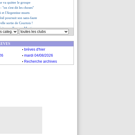
ne va quitter le groupe
 "on s'est dit les choses"
i et l'Argentine muets
résil poursuit son sans-faute
velle sortie de Courtois !
faite cruelle pour Martinez
es du jeu. 7 octobre 2021
es du mer. 6 octobre 2021
REVES
.
brèves d'hier
.
26
mardi 04/08/2026
.
Recherche archives