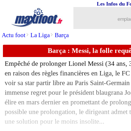
Les Infos du F
08/10
Médias
: P. Ménès - "j'ai été lâché"
emplac
08/10
Belgique
: la réaction fair-play de Car
>
>
Actu foot
La Liga
Barça
08/10
Divers
: l'adjoint de ZZ se met sur le
Barça : Messi, la folle requ
08/10
Barça
: Xavi, la mise au point de Lap
Empêché de prolonger Lionel Messi (34 ans, 3
08/10
Newcastle
: Bruce lucide sur son avenir
en raison des règles financières en Liga, le FC
voir sa star partir libre au Paris Saint-Germai
08/10
Algérie
: Galli fracasse Delort !
immense regret pour le président blaugrana Joan
élire en mars dernier en promettant de prolong
08/10
EdF
: Pogba et Lloris ont motivé les t
possible une prolongation, le dirigeant admet
une solution pour le moins insolite...
08/10
Italie
: Donnarumma, Raiola s'en pren