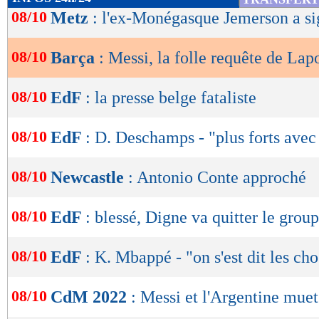
de
08/10
Metz
: l'ex-Monégasque Jemerson a sig
Lu 33.481 fois
- Romain Lantheaume
lecture
08/10
Barça
: Messi, la folle requête de Lap
OK
08/10
EdF
: la presse belge fataliste
08/10
EdF
: D. Deschamps - "plus forts ave
08/10
Newcastle
: Antonio Conte approché
08/10
EdF
: blessé, Digne va quitter le grou
08/10
EdF
: K. Mbappé - "on s'est dit les ch
08/10
CdM 2022
: Messi et l'Argentine muet