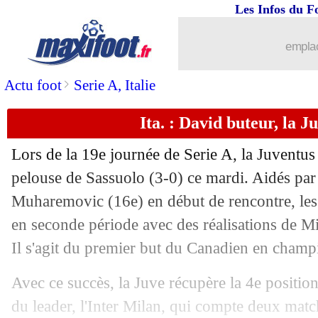
Les Infos du F
emplac
>
Actu foot
Serie A, Italie
Ita. : David buteur, la J
Lors de la 19e journée de Serie A, la Juventus 
pelouse de Sassuolo (3-0) ce mardi. Aidés pa
Muharemovic (16e) en début de rencontre, les 
en seconde période avec des réalisations de Mi
Il s'agit du premier but du Canadien en champ
Avec ce succès, la Juve récupère la 4e positio
du leader, l'Inter Milan, qui compte deux mat