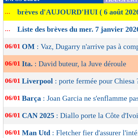
de
...
brèves d'AUJOURD'HUI ( 6 août 202
lecture
OK
...
Liste des brèves du mer. 7 janvier 202
06/01
OM
: Vaz, Dugarry n'arrive pas à com
06/01
Ita.
: David buteur, la Juve déroule
06/01
Liverpool
: porte fermée pour Chiesa 
06/01
Barça
: Joan Garcia ne s'enflamme pa
06/01
CAN 2025
: Diallo porte la Côte d'Ivo
06/01
Man Utd
: Fletcher fier d'assurer l'int