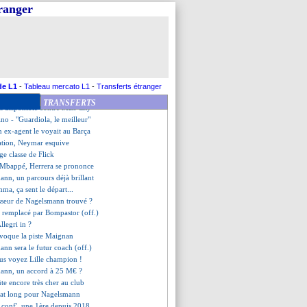
s 2022-2023 ?
tranger
s surpris par Yilmaz
va "essayer de bien dormir"
e pour Lewandowski, mais...
omprend le départ de Stéphan
de l'Inter descend Pirlo !
ino - "plus dur que le Bayern"
gh-kick, le regret de Cantona
de L1
-
Tableau mercato L1
-
Transferts étranger
 épargné par son ancien agent
TRANSFERTS
s disponible contre Man City
ino - "Guardiola, le meilleur"
n ex-agent le voyait au Barça
ation, Neymar esquive
ge classe de Flick
 Mbappé, Herrera se prononce
ann, un parcours déjà brillant
a, ça sent le départ...
esseur de Nagelsmann trouvé ?
r remplacé par Bompastor (off.)
Allegri in ?
évoque la piste Maignan
ann sera le futur coach (off.)
ous voyez Lille champion !
ann, un accord à 25 M€ ?
ûte encore très cher au club
rat long pour Nagelsmann
 conf', une 1ère depuis 2018