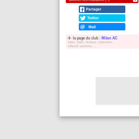
Partager
Twitter
Mail
la page du club :
Milan AC
bilan, stats, réultats, calendrier,
effectif, tranferts, ...