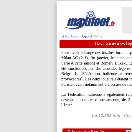
Actu foot
Serie A, Italie
>
Ita. : amendes lé
Pour avoir échangé des insultes lors du qu
Milan AC (2-1), fin janvier, les attaquan
Serie A cette saison) et Romelu Lukaku (27
été sanctionnés par des amendes légères
Belge. La Fédération italienne a ret
provocantes". Les deux joueurs s'étaient t
Parisien avait notamment été accusé de ra
La Fédération italienne a également ret
devront s’acquitter d’une amende, de 2
l’Inter.
Lu 13.881 fois
- Rom
afficher les réactions (+)