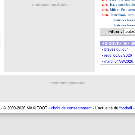
emplacement publicitaire
Ita.
: amendes lég
27/04
Milan
: Pioli att
27/04
Tottenham
: troi
27/04
Liste des brève
...
Liste des brèv
...
Filtrer :
ARCHIVES DES B
.
brèves du jour
.
jeudi 06/08/2026
.
mardi 04/08/2026
emplacement publicitaire
- © 2000-2026 MAXIFOOT -
choix de consentement
- L'actualité du
football
-