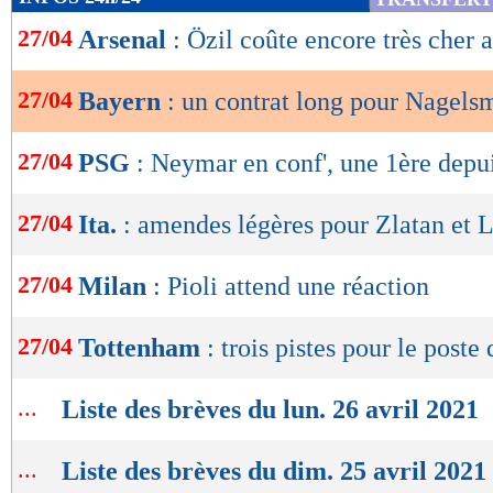
de
27/04
Arsenal
: Özil coûte encore très cher 
lecture
OK
27/04
Bayern
: un contrat long pour Nagel
27/04
PSG
: Neymar en conf', une 1ère depu
27/04
Ita.
: amendes légères pour Zlatan et 
27/04
Milan
: Pioli attend une réaction
27/04
Tottenham
: trois pistes pour le poste
...
Liste des brèves du lun. 26 avril 2021
...
Liste des brèves du dim. 25 avril 2021