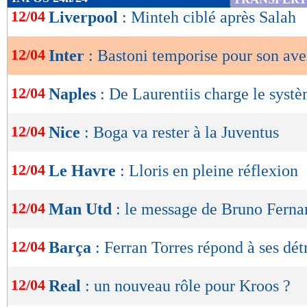
de
12/04
Liverpool
: Minteh ciblé après Salah
lecture
12/04
Inter
: Bastoni temporise pour son ave
OK
12/04
Naples
: De Laurentiis charge le syst
12/04
Nice
: Boga va rester à la Juventus
12/04
Le Havre
: Lloris en pleine réflexion
12/04
Man Utd
: le message de Bruno Ferna
12/04
Barça
: Ferran Torres répond à ses dét
12/04
Real
: un nouveau rôle pour Kroos ?