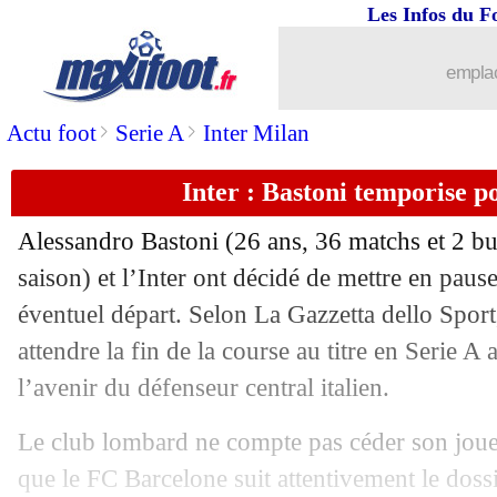
Les Infos du F
12/04
L1
: Nice 1-1 Le Havre (fini)
emplac
12/04
L1
: Toulouse 0-4 Lille (fini)
>
>
Actu foot
Serie A
Inter Milan
12/04
Milan
: Fofana ne sera pas retenu
Inter : Bastoni temporise p
12/04
Esp.
: Muriqi, seul concurrent à Mbap
Alessandro
Bastoni
(26 ans, 36 matchs et 2 but
12/04
Rennes
: Rongier impressionné par Ja
saison) et l’Inter ont décidé de mettre en paus
éventuel départ. Selon La Gazzetta dello Sport,
12/04
Barça
: Yamal choisi pour la conf' de 
attendre la fin de la course au titre en Serie A
l’avenir du défenseur central italien.
12/04
Ang.
: De Zerbi perd sa première ave
Le club lombard ne compte pas céder son joue
12/04
Ang.
: Mateta enfonce Newcastle
que le FC Barcelone suit attentivement le doss