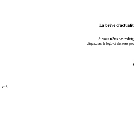
La brêve d'actuali
Si vous n'êtes pas rediri
cliquez sur le logo ci-dessous pou
v=3