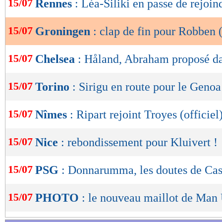
15/07
Rennes
: Léa-Siliki en passe de rejoin
de
lecture
15/07
Groningen
: clap de fin pour Robben (
OK
15/07
Chelsea
: Håland, Abraham proposé da
15/07
Torino
: Sirigu en route pour le Genoa
15/07
Nîmes
: Ripart rejoint Troyes (officiel
15/07
Nice
: rebondissement pour Kluivert !
15/07
PSG
: Donnarumma, les doutes de Ca
15/07
PHOTO
: le nouveau maillot de Man 