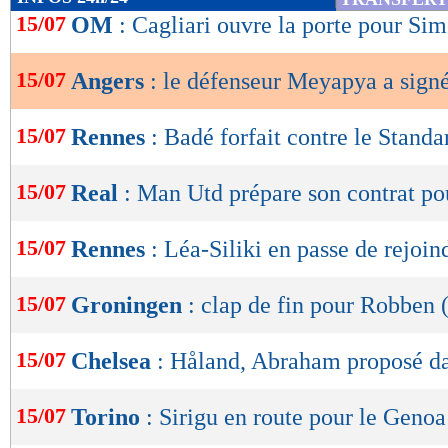
de
15/07
OM
: Cagliari ouvre la porte pour Si
lecture
15/07
Angers
: le défenseur Meyapya a signé
OK
15/07
Rennes
: Badé forfait contre le Stand
15/07
Real
: Man Utd prépare son contrat po
15/07
Rennes
: Léa-Siliki en passe de rejoin
15/07
Groningen
: clap de fin pour Robben (
15/07
Chelsea
: Håland, Abraham proposé da
15/07
Torino
: Sirigu en route pour le Genoa