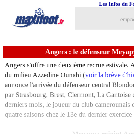
Les Infos du F
15/07
EdF
: le petit mot de Mahrez pour Mb
emplac
15/07
Lille
: Olsen pour succéder à Maignan
15/07
OM
: Saliba, c'est fait (officiel)
Angers : le défenseur Meyapya
15/07
PSG
: le message d'adieu de Florenzi
Angers s'offre une deuxième recrue estivale. 
15/07
PHOTOS
: Willian a passé de bonnes
du milieu Azzedine Ounahi (
voir la brève d'h
annonce l'arrivée du défenseur central Blond
15/07
Angleterre
: le message fort de Saka
par Strasbourg, Brest, Clermont, La Gantoise
derniers mois, le joueur du club camerounais
15/07
Rennes
: le prometteur Sulemana en 
quatre saisons chez le 13e du dernier exercice
15/07
Lens
: une offre pour le défenseur Da
Meyapya rejoint An