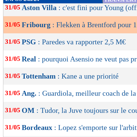
de
31/05
Aston Villa
: c'est fini pour Young (off
lecture
31/05
Fribourg
: Flekken à Brentford pour 1
OK
31/05
PSG
: Paredes va rapporter 2,5 M€
31/05
Real
: pourquoi Asensio ne veut pas p
31/05
Tottenham
: Kane a une priorité
31/05
Ang.
: Guardiola, meilleur coach de la
31/05
OM
: Tudor, la Juve toujours sur le co
31/05
Bordeaux
: Lopez s'emporte sur l'arbi