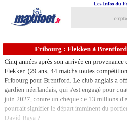
Les Infos du F
31/05
Chelsea
: Ugarte, un joueur dans l'opé
emplac
31/05
Barça
: les ambitions de Pedri
31/05
Rennes
: Guirassy reste à Stuttgart (off
Fribourg : Flekken à Brentford
31/05
Dortmund
: le message de Reus
Cinq années après son arrivée en provenance
31/05
Barça
: un prétendant pour Torres
Flekken
(29 ans, 44 matchs toutes compétitions
Fribourg pour Brentford. Le club anglais a off
31/05
Liverpool
: un autre milieu français su
gardien néerlandais, qui s'est engagé pour quat
juin 2027, contre un chèque de 13 millions d'
31/05
Barça
: Messi, priorité absolue
pourrait signifier le départ imminent du portie
David Raya ?
31/05
EdF (Espoirs)
: la liste pour l'Euro !