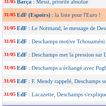
31/05
Barça
: Messi, priorité absolue
de
Attaquants :
Bradley Barcola (Lyon), Amine
lecture
31/05
EdF (Espoirs)
: la liste pour l'Euro !
Kalimuendo (Rennes), Rayan Cherki (Lyon), 
OK
Elye Wahi (Montpellier)
31/05
EdF
: Le Normand, le message de De
Lu 20.831 fois
- Youcef Touaitia 
31/05
EdF
: Deschamps motive Tchouaméni
31/05
EdF
: Deschamps met la pression sur 
31/05
EdF
: Deschamps a échangé avec Pog
31/05
EdF
: F. Mendy rappelé, Deschamps se 
31/05
EdF
: Lacazette, Deschamps s'expliqu