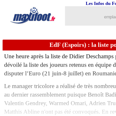
31/05
OM
: une saison ratée pour Dugarry
Les Infos du F
31/05
Chelsea
: Kovacic va discuter avec Ma
emplac
31/05
Francfort
: Kolo Muani "ici pour un
EdF (Espoirs) : la liste p
31/05
C3
: FC Séville-Roma, les compos
Une heure après la liste de Didier Deschamps 
31/05
PSG
: Michut explique son retour
dévoilé la liste des joueurs retenus en équipe
disputer l’Euro (21 juin-8 juillet) en Roumani
31/05
OM
: trois nouvelles pistes pour Milik
Le manager tricolore a réalisé de très nombre
31/05
Atletico
: Lemar ne sera pas retenu cet
au dernier rassemblement puisque Benoît Badia
Valentin Gendrey, Warmed Omari, Adrien Truf
31/05
Man Utd
: Dalot a prolongé (officiel)
Matthis Abline n'ont pas été convoqués. En r