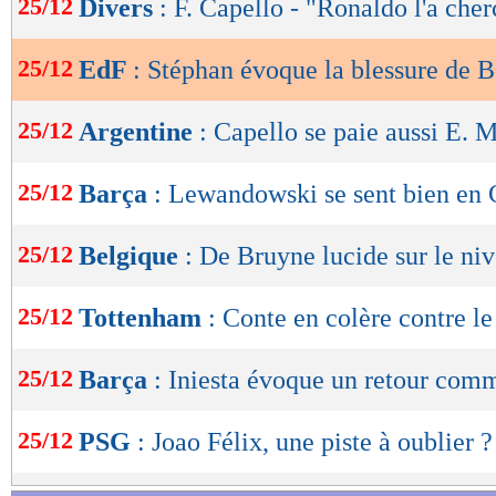
25/12
Divers
: F. Capello - "Ronaldo l'a che
de
lecture
25/12
EdF
: Stéphan évoque la blessure de
OK
25/12
Argentine
: Capello se paie aussi E. 
25/12
Barça
: Lewandowski se sent bien en 
25/12
Belgique
: De Bruyne lucide sur le ni
25/12
Tottenham
: Conte en colère contre le
25/12
Barça
: Iniesta évoque un retour com
25/12
PSG
: Joao Félix, une piste à oublier ?