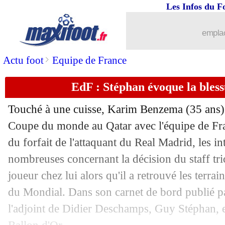
25/12
Divers
: une touche en MLS pour Isco
Les Infos du F
25/12
Rennes
: l'Inter pense à Truffert
emplac
25/12
Man Utd
: un intérêt pour Malo Gusto
>
Actu foot
Equipe de France
EdF : Stéphan évoque la bles
25/12
PSG
: Galtier fait le bilan du début de
Touché à une cuisse, Karim Benzema (35 ans) n
25/12
Nice
: Aït-Nouri trop cher ?
Coupe du monde au Qatar avec l'équipe de Fra
du forfait de l'attaquant du Real Madrid, les in
25/12
Barça
: aucune approche pour Messi
nombreuses concernant la décision du staff tri
25/12
Real
: la retraite, Kroos tranchera bien
joueur chez lui alors qu'il a retrouvé les terrai
du Mondial. Dans son carnet de bord publié pa
25/12
OM
: Clauss très clair sur son avenir
l'adjoint de Didier Deschamps, Guy Stéphan, e