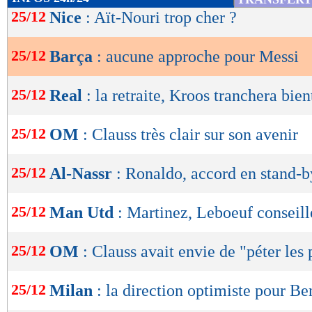
de
25/12
Nice
: Aït-Nouri trop cher ?
lecture
25/12
Barça
: aucune approche pour Messi
OK
25/12
Real
: la retraite, Kroos tranchera bien
25/12
OM
: Clauss très clair sur son avenir
25/12
Al-Nassr
: Ronaldo, accord en stand-b
25/12
Man Utd
: Martinez, Leboeuf conseil
25/12
OM
: Clauss avait envie de "péter les
25/12
Milan
: la direction optimiste pour B