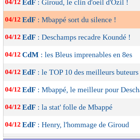
04/12
EdF
: Giroud, le clin d'oeil d'Özil !
de
lecture
04/12
EdF
: Mbappé sort du silence !
OK
04/12
EdF
: Deschamps recadre Koundé !
04/12
CdM
: les Bleus imprenables en 8es
04/12
EdF
: le TOP 10 des meilleurs buteurs
04/12
EdF
: Mbappé, le meilleur pour Desc
04/12
EdF
: la stat' folle de Mbappé
04/12
EdF
: Henry, l'hommage de Giroud