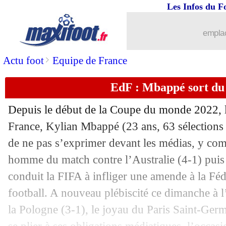
04/12
Sénégal
: Cissé évoque un 3e but fatal
Les Infos du F
04/12
Angleterre
: Sterling, c'est un home-j
emplac
04/12
Angleterre
: Bellingham attend les Bl
>
Actu foot
Equipe de France
EdF : Mbappé sort du 
04/12
Angleterre
: Kane dépasse Lineker !
Depuis le début de la Coupe du monde 2022, l
04/12
Sénégal
: Koulibaly prend rendez-vou
France, Kylian Mbappé (23 ans, 63 sélections et
de ne pas s’exprimer devant les médias, y comp
04/12
Angleterre
: Kane prêt pour les Bleus
homme du match contre l’Australie (4-1) puis
04/12
EdF
: l'Angleterre, un adversaire coria
conduit la FIFA à infliger une amende à la Féd
football. A nouveau plébiscité ce dimanche à l
04/12
CdM
: le tableau provisoire des quarts
la Pologne (3-1), le joyau du Paris Saint-Germa