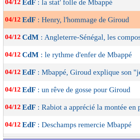
04/12
EdF
: la stat' folle de Mbappé
de
lecture
04/12
EdF
: Henry, l'hommage de Giroud
OK
04/12
CdM
: Angleterre-Sénégal, les compo
04/12
CdM
: le rythme d'enfer de Mbappé
04/12
EdF
: Mbappé, Giroud explique son "j
04/12
EdF
: un rêve de gosse pour Giroud
04/12
EdF
: Rabiot a apprécié la montée en 
04/12
EdF
: Deschamps remercie Mbappé