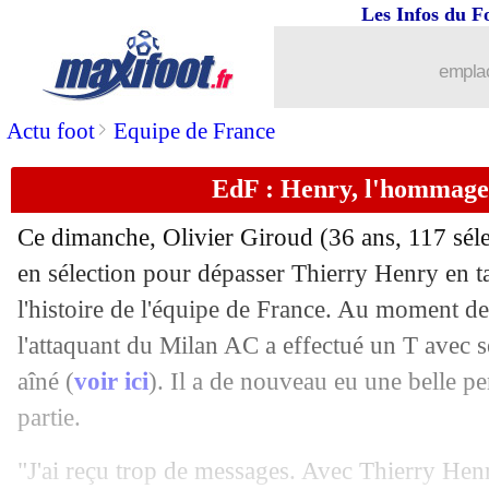
04/12
EdF
: l'Angleterre, un adversaire coria
Les Infos du F
04/12
CdM
: le tableau provisoire des quarts
emplac
04/12
CdM
: Angleterre 3-0 Sénégal (fini)
>
Actu foot
Equipe de France
EdF : Henry, l'hommage
04/12
Brésil
: la mise en garde d'Alves
Ce dimanche, Olivier Giroud (36 ans, 117 sélec
04/12
EdF
: meilleurs qu'en 2018 pour Mich
en sélection pour dépasser Thierry Henry en t
l'histoire de l'équipe de France. Au moment de 
04/12
EdF
: Mbappé va finir meilleur buteu
l'attaquant du Milan AC a effectué un T avec
04/12
Pologne
: un petit regret pour Lewan
aîné (
voir ici
). Il a de nouveau eu une belle pe
partie.
04/12
Pologne
: trop dur pour Michniewicz
"J'ai reçu trop de messages. Avec Thierry Henr