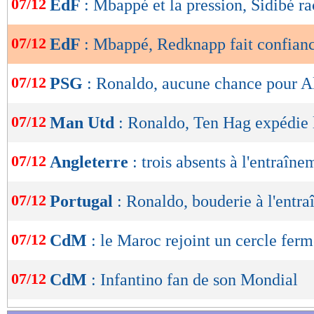
07/12
EdF
: Mbappé et la pression, Sidibé r
de
lecture
07/12
EdF
: Mbappé, Redknapp fait confian
OK
07/12
PSG
: Ronaldo, aucune chance pour Al
07/12
Man Utd
: Ronaldo, Ten Hag expédie l
07/12
Angleterre
: trois absents à l'entraîne
07/12
Portugal
: Ronaldo, bouderie à l'entr
07/12
CdM
: le Maroc rejoint un cercle fer
07/12
CdM
: Infantino fan de son Mondial