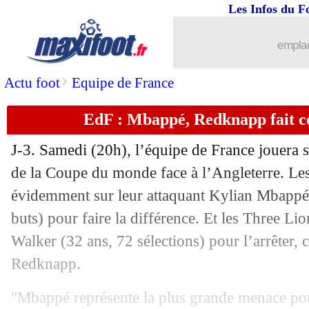
07/12
Bayern
: le club veut verrouiller Musi
Les Infos du F
07/12
EdF
: Konaté donne des nouvelles de
emplac
07/12
Allemagne
: Flick, les Munichois favo
>
Actu foot
Equipe de France
EdF : Mbappé, Redknapp fait c
07/12
Juve
: Rabiot se verrait bien en Anglet
J-3. Samedi (20h), l’équipe de France jouera s
07/12
Portugal
: Neville critique encore Ro
de la Coupe du monde face à l’Angleterre. Le
évidemment sur leur attaquant Kylian Mbappé (
07/12
Amical
: Lille accroché par Ostende
buts) pour faire la différence. Et les Three Lio
07/12
VIDEO
: les Japonais accueillis en hé
Walker (32 ans, 72 sélections) pour l’arrêter,
Redknapp.
07/12
Allemagne
: Flick maintenu sur le ban
"Mbappé représente la plus grande menace pou