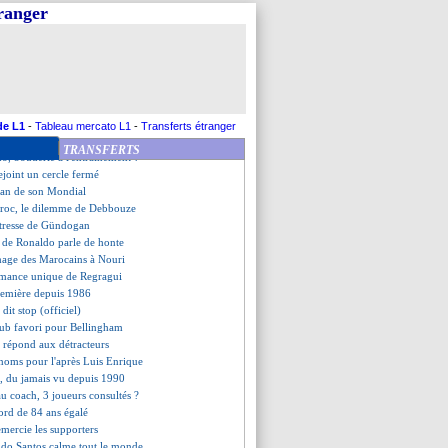
ker prêt au défi Mbappé
tranger
, la réponse cash de Dumfries
bell félicite Southgate
, le regret d'Halilhodzic
a pression, Sidibé raconte
dknapp fait confiance à Walker
ucune chance pour Al Khelaïfi
do, Ten Hag expédie le sujet
de L1
-
Tableau mercato L1
-
Transferts étranger
s absents à l'entraînement
TRANSFERTS
do, bouderie à l'entraînement ?
ejoint un cercle fermé
 fan de son Mondial
roc, le dilemme de Debbouze
étresse de Gündogan
n de Ronaldo parle de honte
mage des Marocains à Nouri
ormance unique de Regragui
première depuis 1986
dit stop (officiel)
lub favori pour Bellingham
i répond aux détracteurs
 noms pour l'après Luis Enrique
, du jamais vu depuis 1990
u coach, 3 joueurs consultés ?
cord de 84 ans égalé
emercie les supporters
ndo Santos calme tout le monde