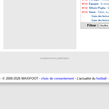
Espagne
: le mes
07/12
Affaire Pogba
: 
07/12
Suisse
: Yakin, la
07/12
Liste des brèv
...
Liste des brèv
...
Filtrer :
emplacement publicitaire
- © 2000-2026 MAXIFOOT -
choix de consentement
- L'actualité du
football
-