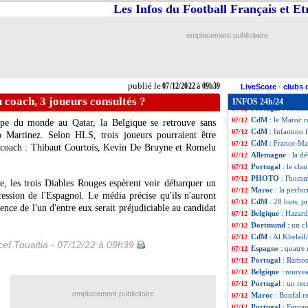
Angleterre
: Wal
07/12
Les Infos du Football Français et E
Pays-Bas
: Messi
07/12
Angleterre
: Camp
07/12
emplacement publicitaire
PSG
: Ronaldinho
07/12
EdF
: Mbappé et l
07/12
EdF
: Mbappé, Re
07/12
PSG
: Ronaldo, a
07/12
publié le
07/12/2022 à 09h39
Man Utd
: Ronal
07/12
LiveScore
-
clubs 
Angleterre
: troi
07/12
 coach, 3 joueurs consultés ?
INFOS 24h/24
Portugal
: Ronal
07/12
CdM
: le Maroc r
07/12
pe du monde au Qatar, la Belgique se retrouve sans
CdM
: Infantino
07/12
o Martinez. Selon HLS, trois joueurs pourraient être
CdM
: France-Ma
07/12
 coach : Thibaut Courtois, Kevin De Bruyne et Romelu
Allemagne
: la d
07/12
Portugal
: le cla
07/12
PHOTO
: l'hom
07/12
e, les trois Diables Rouges espèrent voir débarquer un
Maroc
: la perf
07/12
ession de l'Espagnol. Le média précise qu'ils n'auront
CdM
: 28 buts, 
07/12
ence de l'un d'entre eux serait préjudiciable au candidat
Belgique
: Hazard 
07/12
Dortmund
: un c
07/12
CdM
: Al Khelaïf
07/12
ef Touaitia - 07/12/22 à 09h39
Espagne
: quatre
07/12
Portugal
: Ramos
07/12
Belgique
: nouvea
07/12
Portugal
: un re
07/12
emplacement publicitaire
Maroc
: Boufal r
07/12
Portugal
: Ferna
07/12