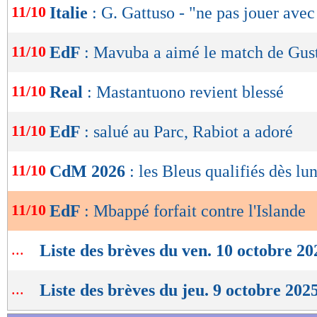
11/10
Italie
: G. Gattuso - "ne pas jouer avec
de
lecture
11/10
EdF
: Mavuba a aimé le match de Gus
OK
11/10
Real
: Mastantuono revient blessé
11/10
EdF
: salué au Parc, Rabiot a adoré
11/10
CdM 2026
: les Bleus qualifiés dès lund
11/10
EdF
: Mbappé forfait contre l'Islande
...
Liste des brèves du ven. 10 octobre 20
...
Liste des brèves du jeu. 9 octobre 202