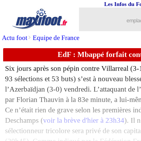
Les Infos du F
11/10
CdM 2026
: les 4 favoris de Mac Allis
emplac
11/10
Brésil
: Ancelotti, les mots forts de Vi
>
Actu foot
Equipe de France
11/10
Barça
: Joan Garcia donne de ses nouv
EdF : Mbappé forfait cont
11/10
Newcastle
: le nouveau DS enfin trouv
Six jours après son pépin contre Villarreal (3
11/10
EdF (f)
: retraite internationale pour M
93 sélections et 53 buts) s’est à nouveau blessé
l’Azerbaïdjan (3-0) vendredi. L’attaquant de 
11/10
Lyon
: Molebe "rêve" du Ballon d'Or
par Florian Thauvin à la 83e minute, a lui-m
Ce n’était rien de grave selon les premières in
11/10
EdF
: Pavard remplace Konaté (officie
Deschamps (
voir la brève d'hier à 23h34
). Il
11/10
Montpellier
: Adams, "hallucinant" p
sélectionneur tricolore sera privé de son capit