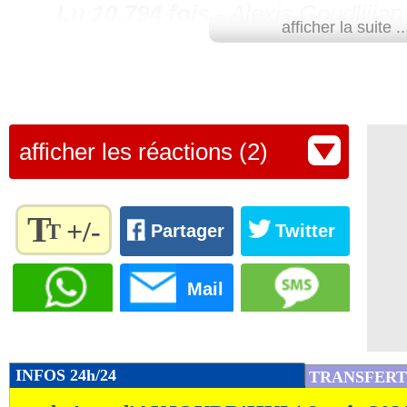
Lu 10.794 fois
- Alexis Goudlijian
afficher la suite ..
afficher les réactions (2)
T
+/-
T
Partager
Twitter
Règlez la
taille du
Mail
texte
pour
l'adapter
à vos
INFOS 24h/24
TRANSFERT
préférences