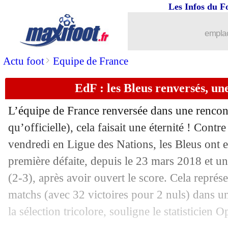
Les Infos du F
emplac
>
Actu foot
Equipe de France
EdF : les Bleus renversés, une
L’équipe de France renversée dans une rencont
qu’officielle), cela faisait une éternité ! Cont
vendredi en Ligue des Nations, les Bleus ont 
première défaite, depuis le 23 mars 2018 et u
(2-3), après avoir ouvert le score. Cela représe
matchs (avec 32 victoires pour 2 nuls) dans un
la sélection tricolore, souligne le statisticien O