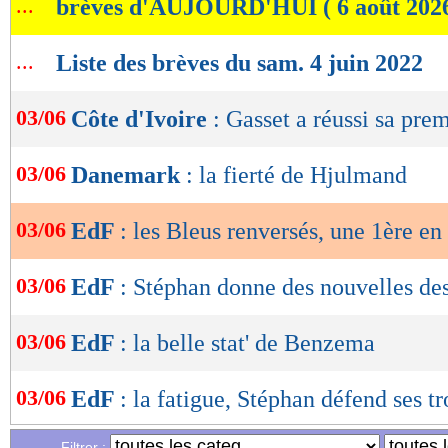
...
brèves d'AUJOURD'HUI ( 6 août 202
de
lecture
...
Liste des brèves du sam. 4 juin 2022
OK
03/06
Côte d'Ivoire
: Gasset a réussi sa prem
03/06
Danemark
: la fierté de Hjulmand
03/06
EdF
: les Bleus renversés, une 1ère en 
03/06
EdF
: Stéphan donne des nouvelles des
03/06
EdF
: la belle stat' de Benzema
03/06
EdF
: la fatigue, Stéphan défend ses t
Filtrer :