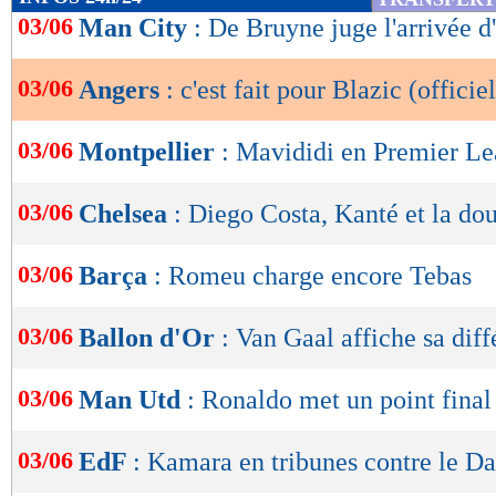
de
03/06
Man City
: De Bruyne juge l'arrivée 
lecture
03/06
Angers
: c'est fait pour Blazic (officiel
OK
03/06
Montpellier
: Mavididi en Premier Le
03/06
Chelsea
: Diego Costa, Kanté et la dou
03/06
Barça
: Romeu charge encore Tebas
03/06
Ballon d'Or
: Van Gaal affiche sa dif
03/06
Man Utd
: Ronaldo met un point fina
Lu 10.139 fois
- Youcef Touaitia 
03/06
EdF
: Kamara en tribunes contre le 