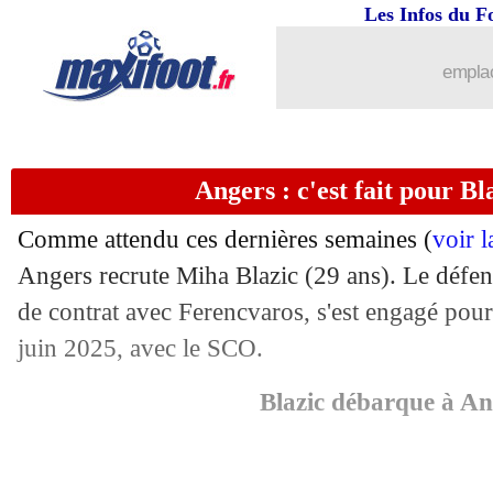
Les Infos du F
03/06
LdN
: les résultats de la soirée
emplac
03/06
LdN (A)
: le classement du Groupe 1 
03/06
LdN
: France 1-2 Danemark (fini)
Angers : c'est fait pour Bla
03/06
ASSE
: Hamouma vers une prolongati
Comme attendu ces dernières semaines (
voir 
03/06
Man City
: Julian Alvarez proposé à 
Angers recrute Miha Blazic (29 ans). Le défens
de contrat avec Ferencvaros, s'est engagé pour 
03/06
Lorient
: Hergault confirme son dépar
juin 2025, avec le SCO.
03/06
Niort
: l'ex-Marseillais Kaboré a signé 
Blazic débarque à An
03/06
Reims
: trois départs officialisés