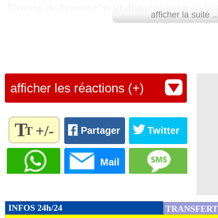
l'équipe de France n'avait disputé cinq matche
afficher la suite ..
limites d'un groupe très moyen", a-t-il indiq
Lu 32.849 fois
- Pierre Lopes -
afficher les réactions (+)
T
+/-
T
Partager
Twitter
Règlez la
taille du
Mail
texte
pour
l'adapter
à vos
INFOS 24h/24
TRANSFERT
préférences