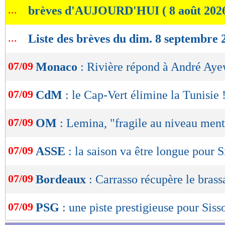
...
brèves d'AUJOURD'HUI ( 8 août 202
de
lecture
...
Liste des brèves du dim. 8 septembre 
OK
07/09
Monaco
: Rivière répond à André Ay
07/09
CdM
: le Cap-Vert élimine la Tunisie 
07/09
OM
: Lemina, "fragile au niveau ment
07/09
ASSE
: la saison va être longue pour S
07/09
Bordeaux
: Carrasso récupère le brass
07/09
PSG
: une piste prestigieuse pour Siss