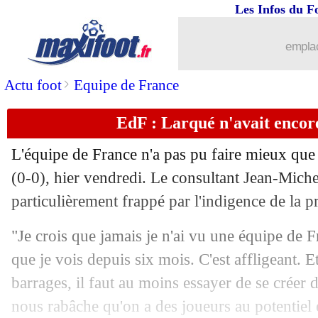
Les Infos du F
emplac
>
Actu foot
Equipe de France
EdF : Larqué n'avait encor
L'équipe de France n'a pas pu faire mieux que
(0-0), hier vendredi. Le consultant Jean-Miche
particulièrement frappé par l'indigence de la p
"Je crois que jamais je n'ai vu une équipe de F
que je vois depuis six mois. C'est affligeant. Et
barrages, il faut au moins essayer de se créer
nous rabâche qu'on a des joueurs au potentiel