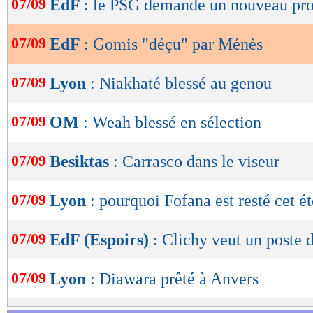
07/09
EdF
: le PSG demande un nouveau pro
de
lecture
07/09
EdF
: Gomis "déçu" par Ménès
OK
07/09
Lyon
: Niakhaté blessé au genou
07/09
OM
: Weah blessé en sélection
07/09
Besiktas
: Carrasco dans le viseur
07/09
Lyon
: pourquoi Fofana est resté cet ét
07/09
EdF (Espoirs)
: Clichy veut un poste 
07/09
Lyon
: Diawara prêté à Anvers