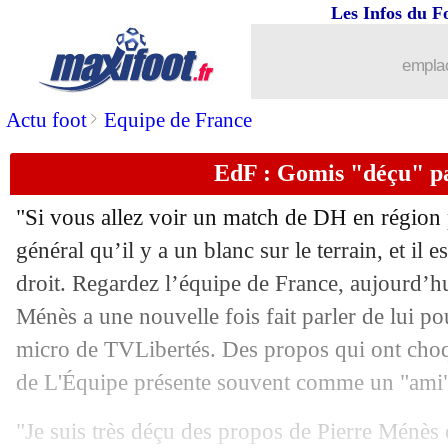
07/09
PSG
: Kimpembe, au revoir rempli d'
Les Infos du F
07/09
CdM 2026
: Kvaratskhelia lance la G
emplac
07/09
Inter
: Dumfries tenté par la Premier
>
Actu foot
Equipe de France
EdF : Gomis "déçu" p
07/09
PSG
: Kimpembe transféré au Qatar (o
"Si vous allez voir un match de DH en région 
07/09
PSG
: Mbaye devant Lee dans la hiéra
général qu’il y a un blanc sur le terrain, et il 
droit. Regardez l’équipe de France, aujourd’hui
07/09
EdF
: Ekitike revient sur son intégrati
Ménès a une nouvelle fois fait parler de lui p
07/09
Liverpool
: Konaté excité par le Vél
micro de TVLibertés. Des propos qui ont choqu
de L'Équipe présente souvent comme un "ami
07/09
PSG
: Ekitike lucide sur son passage
"Je suis très déçu des propos de Pierre Ménès