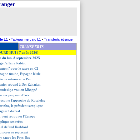
tranger
de L1
-
Tableau mercato L1
-
Transferts étranger
TRANSFERTS
OURD'HUI ( 7 août 2026)
es du lun. 8 septembre 2025
ge l'affaire Rabiot
ntent" pour le sacre en C1
magne timide, Espagne létale
âte de retrouver le Parc
vanier répond à Der Zakarian
Bundesliga voulait Mbappé
ke n'a pas peur d'Isak
raconte l'approche de Koscielny
rinho, le président s'explique
signer Ghezzal
 veut retrouver l'Europe
xplique ses refus
hel défend Rashford
Comores se replacent
y sauve les Pays-Bas