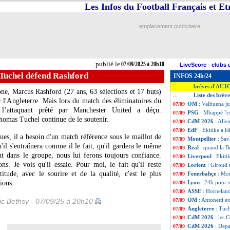
Les Infos du Football Français et E
emplacement publicitaire
publié le
07/09/2025 à 20h10
LiveScore
-
clubs 
 Tuchel défend Rashford
INFOS 24h/24
brèves d'AUJ
...
ne, Marcus Rashford (27 ans, 63 sélections et 17 buts)
Liste des brèv
...
c l'Angleterre. Mais lors du match des éliminatoires du
OM
: Valbuena ju
07/09
l’attaquant prêté par Manchester United a déçu.
PSG
: Mbappé "co
07/09
homas Tuchel continue de le soutenir.
CdM 2026
: Alle
07/09
EdF
: Ekitike a h
07/09
ques, il a besoin d'un match référence sous le maillot de
Montpellier
: Sa
07/09
u'il s'entraînera comme il le fait, qu'il gardera le même
Real
: quand la 
07/09
nt dans le groupe, nous lui ferons toujours confiance.
Liverpool
: Ekiti
07/09
s. Je vois qu'il essaie. Pour moi, le fait qu'il reste
Lorient
: Giroud 
07/09
titude, avec le sourire et de la qualité, c'est le plus
Fenerbahçe
: Mou
07/09
ions.
Lyon
: 24h pour 
07/09
ASSE
: Horneland
07/09
OM
: Antonetti e
ic Bethsy - 07/09/25 à 20h10
07/09
Angleterre
: Tuc
07/09
CdM 2026
: les 
07/09
CdM 2026
: Depa
07/09