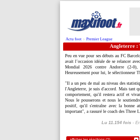
Actu foot
Premier League
>
Angleterre :
Peu en vue pour ses débuts au FC Barcelo
avait l’occasion idéale de se relancer ave
Mondial 2026 contre Andorre (2-0), 
Heureusement pour lui, le sélectionneur T
"Il a un peu de mal au niveau des statisti
l'Angleterre, je suis d'accord. Mais tant q
comportement, qu'il restera actif et viva
Nous le pousserons et nous le soutiendron
positif, qu'il s'entraîne avec la bonne at
important", a rassuré le coach des Three L
Lu 11.154 fois
- Er
afficher les réactions (2)