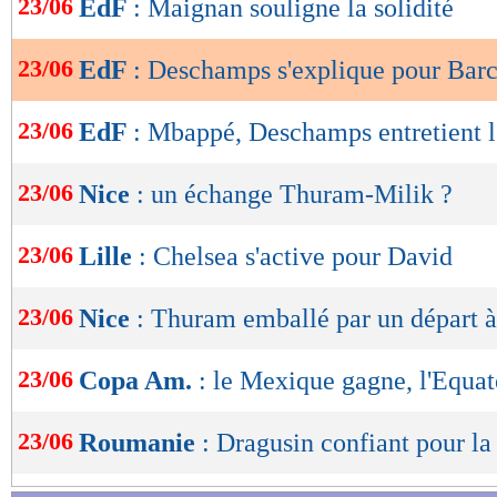
23/06
EdF
: Maignan souligne la solidité
de
lecture
23/06
EdF
: Deschamps s'explique pour Bar
OK
23/06
EdF
: Mbappé, Deschamps entretient 
23/06
Nice
: un échange Thuram-Milik ?
23/06
Lille
: Chelsea s'active pour David
23/06
Nice
: Thuram emballé par un départ à
23/06
Copa Am.
: le Mexique gagne, l'Equat
23/06
Roumanie
: Dragusin confiant pour la 