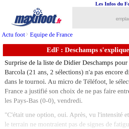
23/06
Lorient
: Pantaloni remplace Le Bris (
Les Infos du F
23/06
EdF
: Camavinga absent de l'entraîne
emplac
23/06
Albanie
: Daku prend 2 matchs de sus
>
Actu foot
Equipe de France
EdF : Deschamps s'explique
23/06
Inter
: Calhanoglu a discuté avec le B
Surprise de la liste de Didier Deschamps pour 
23/06
Brighton
: Groß veut rejoindre Dortm
Barcola (21 ans, 2 sélections) n'a pas encore 
dans le tournoi. Au micro de Téléfoot, le sélec
23/06
OM
: un intérêt pour un international
France a justifié son choix de ne pas faire ent
23/06
Newcastle
: Lyon se lance sur une pis
les Pays-Bas (0-0), vendredi.
"C'était une option, oui. Après, vu l'intensité et
23/06
Bayern
: Kimmich ne devrait pas prol
le terrain ne montraient pas de signes de fatigue