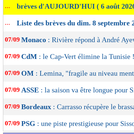
...
brèves d'AUJOURD'HUI ( 6 août 202
de
lecture
...
Liste des brèves du dim. 8 septembre 
OK
07/09
Monaco
: Rivière répond à André Ay
07/09
CdM
: le Cap-Vert élimine la Tunisie 
07/09
OM
: Lemina, "fragile au niveau ment
07/09
ASSE
: la saison va être longue pour S
07/09
Bordeaux
: Carrasso récupère le brass
07/09
PSG
: une piste prestigieuse pour Siss