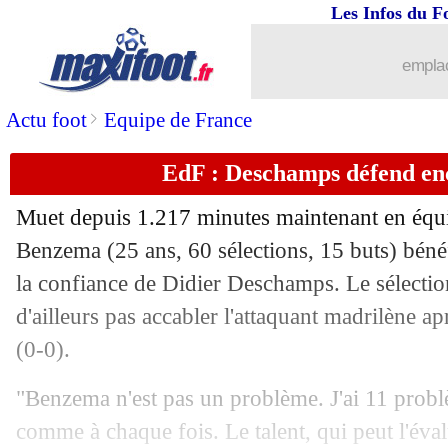
Les Infos du F
emplac
>
Actu foot
Equipe de France
EdF : Deschamps défend e
Muet depuis 1.217 minutes maintenant en équ
Benzema (25 ans, 60 sélections, 15 buts) béné
la confiance de Didier Deschamps. Le sélectio
d'ailleurs pas accabler l'attaquant madrilène ap
(0-0).
"Benzema n'est pas un problème. J'ai 11 problè
comme à chaque fois. Le talent, qui peut l'éva