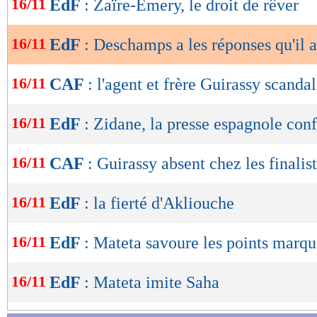
16/11
EdF
: Zaïre-Emery, le droit de rêver
de
lecture
16/11
EdF
: Deschamps a les réponses qu'il a
OK
16/11
CAF
: l'agent et frère Guirassy scandal
16/11
EdF
: Zidane, la presse espagnole con
16/11
CAF
: Guirassy absent chez les finalis
16/11
EdF
: la fierté d'Akliouche
16/11
EdF
: Mateta savoure les points marqu
16/11
EdF
: Mateta imite Saha