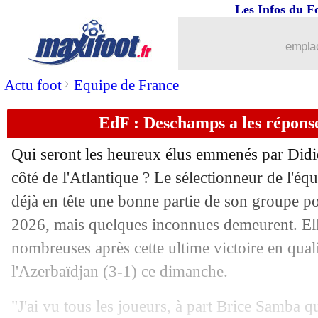
Les Infos du F
emplac
>
Actu foot
Equipe de France
EdF : Deschamps a les réponse
Qui seront les heureux élus emmenés par Didi
côté de l'Atlantique ? Le sélectionneur de l'éq
déjà en tête une bonne partie de son groupe 
2026, mais quelques inconnues demeurent. El
nombreuses après cette ultime victoire en quali
l'Azerbaïdjan (3-1) ce dimanche.
...
brèves d'AUJOURD'HUI ( 7 août 202
"J'ai vu tous les joueurs, à part Brice Samba qu