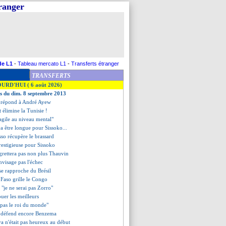
tranger
de L1
-
Tableau mercato L1
-
Transferts étranger
TRANSFERTS
OURD'HUI ( 6 août 2026)
es du dim. 8 septembre 2013
e répond à André Ayew
t élimine la Tunisie !
agile au niveau mental"
 va être longue pour Sissoko...
sso récupère le brassard
prestigieuse pour Sissoko
grettera pas non plus Thauvin
nvisage pas l'échec
 se rapproche du Brésil
 Faso grille le Congo
 "je ne serai pas Zorro"
ouer les meilleurs
"pas le roi du monde"
 défend encore Benzema
va n'était pas heureux au début