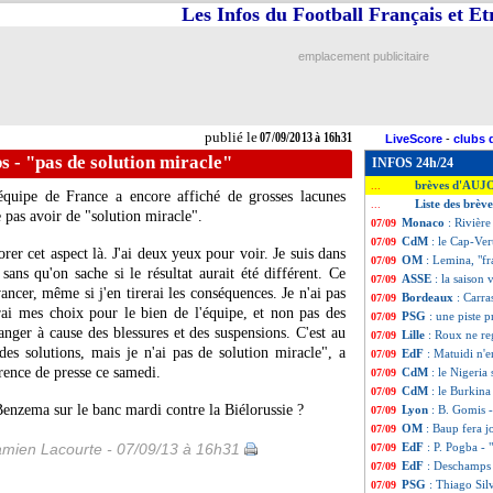
Les Infos du Football Français et E
emplacement publicitaire
publié le
07/09/2013 à 16h31
LiveScore
-
clubs 
 - "pas de solution miracle"
INFOS 24h/24
brèves d'AUJ
...
équipe de France a encore affiché de grosses lacunes
Liste des brèv
...
 pas avoir de "solution miracle".
Monaco
: Rivièr
07/09
CdM
: le Cap-Ver
07/09
orer cet aspect là. J'ai deux yeux pour voir. Je suis dans
OM
: Lemina, "fr
07/09
 sans qu'on sache si le résultat aurait été différent. Ce
ASSE
: la saison
07/09
ancer, même si j'en tirerai les conséquences. Je n'ai pas
Bordeaux
: Carra
07/09
rai mes choix pour le bien de l'équipe, et non pas des
PSG
: une piste 
07/09
hanger à cause des blessures et des suspensions. C'est au
Lille
: Roux ne re
07/09
es solutions, mais je n'ai pas de solution miracle", a
EdF
: Matuidi n'e
07/09
érence de presse ce samedi.
CdM
: le Nigeria
07/09
CdM
: le Burkina
07/09
Benzema sur le banc mardi contre la Biélorussie ?
Lyon
: B. Gomis -
07/09
OM
: Baup fera j
07/09
amien Lacourte - 07/09/13 à 16h31
EdF
: P. Pogba - 
07/09
EdF
: Deschamps
07/09
PSG
: Thiago Sil
07/09