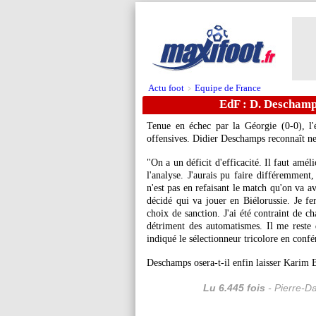
Actu foot
Equipe de France
>
EdF : D. Deschamps
Tenue en échec par la Géorgie (0-0), l'
offensives. Didier Deschamps reconnaît ne
"On a un déficit d'efficacité. Il faut améli
l'analyse. J'aurais pu faire différemment,
n'est pas en refaisant le match qu'on va av
décidé qui va jouer en Biélorussie. Je fe
choix de sanction. J'ai été contraint de c
détriment des automatismes. Il me reste d
indiqué le sélectionneur tricolore en conf
Deschamps osera-t-il enfin laisser Karim 
Lu 6.445 fois
- Pierre-D