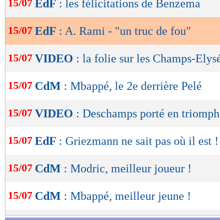
15/07
EdF
: les félicitations de Benzema
de
lecture
15/07
EdF
: A. Rami - "un truc de fou"
OK
15/07
VIDEO
: la folie sur les Champs-Elys
15/07
CdM
: Mbappé, le 2e derrière Pelé
15/07
VIDEO
: Deschamps porté en triomph
15/07
EdF
: Griezmann ne sait pas où il est !
15/07
CdM
: Modric, meilleur joueur !
15/07
CdM
: Mbappé, meilleur jeune !