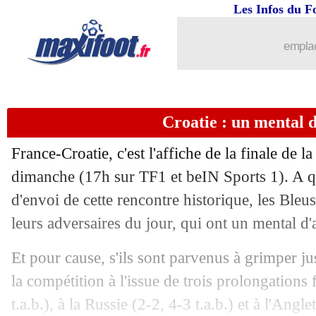
15/07
CdM
: le tableau de la phase finale
Les Infos du F
15/07
CdM
: le palmarès complet
emplac
15/07
CdM
: France 4-2 Croatie (Bleus cha
Croatie : un mental d
15/07
VIDEO
: bourde de Lloris, Mandzukic
France-Croatie, c'est l'affiche de la finale d
15/07
VIDEO
: et de 4, il est pour Mbappé !
dimanche (17h sur TF1 et beIN Sports 1). A 
d'envoi de cette rencontre historique, les Bleu
15/07
VIDEO
: le but de Pogba, 3-1 pour les
leurs adversaires du jour, qui ont un mental d'a
15/07
Man Utd
: Mourinho drague Perisic
Et pour cause, s'ils sont parvenus à grimper j
la compétition à l'issue de trois prolongation
15/07
VIDEO
: penalty de Griezmann, 2-1 p
t.a.b.), à la Russie (2-2, 4-3 t.a.b.) et à l'Angl