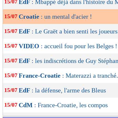
15/07
EdF
: Mbappé déjà dans l'histoire du 
de
lecture
15/07
Croatie
: un mental d'acier !
OK
15/07
EdF
: Le Graët a bien senti les joueurs
15/07
VIDEO
: accueil fou pour les Belges !
15/07
EdF
: les indiscrétions de Guy Stépha
15/07
France-Croatie
: Materazzi a tranché.
15/07
EdF
: la défense, l'arme des Bleus
15/07
CdM
: France-Croatie, les compos