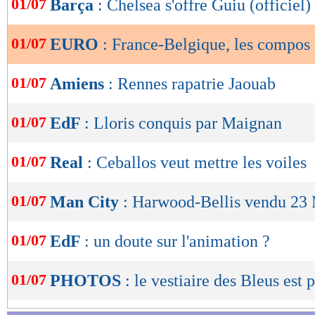
01/07
Barça
: Chelsea s'offre Guiu (officiel)
de
gagner gros. Pour en savoir plus...
lecture
01/07
EURO
: France-Belgique, les compos
OK
Suivez l'évolution du score et le nom des but
01/07
Amiens
: Rennes rapatrie Jaouab
Score de Maxifoot
01/07
EdF
: Lloris conquis par Maignan
Lu 19.274 fois
- Damien Da Silva 
01/07
Real
: Ceballos veut mettre les voiles
01/07
Man City
: Harwood-Bellis vendu 23 
01/07
EdF
: un doute sur l'animation ?
01/07
PHOTOS
: le vestiaire des Bleus est p