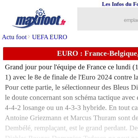
01/07
EdF
: Rabiot suspendu pour les quarts
Les Infos du F
01/07
EdF
: 3 buts, 2 CSC, 1 penalty
emplac
01/07
EURO
: Portugal-Slovénie, les compo
>
Actu foot
UEFA EURO
EURO : France-Belgique,
01/07
EURO
: France 1-0 Belgique (fini)
Grand jour pour l'équipe de France ce lundi (
01/07
Allemagne
: Raum a hâte de défier Y
1) avec le 8e de finale de l'Euro 2024 contre 
Pour cette partie, le sélectionneur des Bleus
01/07
Lille
: le départ d'Ounas officialisé
le doute concernant son schéma tactique avec 
01/07
Angleterre
: Bellingham, l'UEFA enq
4-4-2 losange ou un 4-3-3 hybride. En tout cas
Antoine Griezmann et Marcus Thuram sont de
01/07
EdF
: la Marseillaise sifflée...
Dembélé, remplaçant, est le grand perdant. De 