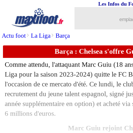
Les Infos du F
01/07
EdF
: D. Deschamps - "de très bonnes
emplac
01/07
EdF
: Rabiot suspendu pour les quarts
>
>
Actu foot
La Liga
Barça
01/07
EdF
: 3 buts, 2 CSC, 1 penalty
Barça : Chelsea s'offre Gu
01/07
EURO
: Portugal-Slovénie, les compo
Comme attendu, l'attaquant Marc
Guiu
(18 ans
01/07
EURO
: France 1-0 Belgique (fini)
Liga pour la saison 2023-2024) quitte le FC 
l'occasion de ce mercato d'été. Ce lundi, le clu
01/07
Allemagne
: Raum a hâte de défier Y
recrutement du jeune talent espagnol, signé j
année supplémentaire en option) et acheté via s
01/07
Lille
: le départ d'Ounas officialisé
6 millions d'euros.
01/07
Angleterre
: Bellingham, l'UEFA enq
Marc Guiu rejoint Ch