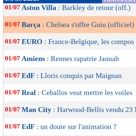
de
01/07
Aston Villa
: Barkley de retour (off.)
lecture
01/07
Barça
: Chelsea s'offre Guiu (officiel)
OK
01/07
EURO
: France-Belgique, les compos
01/07
Amiens
: Rennes rapatrie Jaouab
01/07
EdF
: Lloris conquis par Maignan
01/07
Real
: Ceballos veut mettre les voiles
01/07
Man City
: Harwood-Bellis vendu 23 
01/07
EdF
: un doute sur l'animation ?