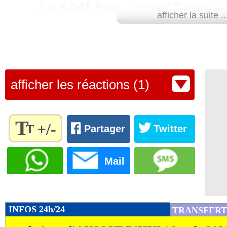
Lu 5.041 fois
- Youcef Touaitia 
afficher la suite ..
afficher les réactions (1)
T
+/-
T
Partager
Twitter
Règlez la
taille du
Mail
texte
pour
l'adapter
à vos
INFOS 24h/24
TRANSFERT
préférences