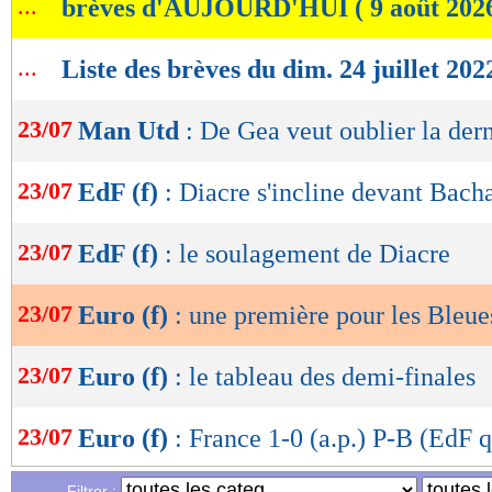
...
brèves d'AUJOURD'HUI ( 9 août 202
de
lecture
...
Liste des brèves du dim. 24 juillet 202
OK
23/07
Man Utd
: De Gea veut oublier la der
23/07
EdF (f)
: Diacre s'incline devant Bach
23/07
EdF (f)
: le soulagement de Diacre
23/07
Euro (f)
: une première pour les Bleue
23/07
Euro (f)
: le tableau des demi-finales
23/07
Euro (f)
: France 1-0 (a.p.) P-B (EdF q
Filtrer :