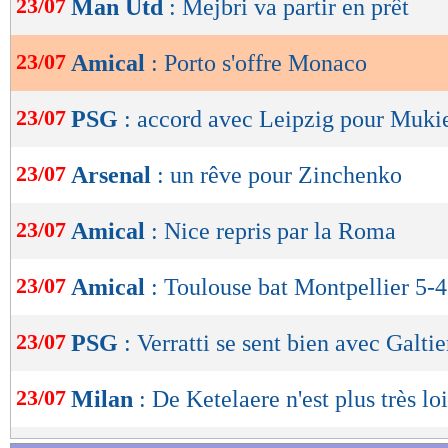
23/07
Man Utd
: Mejbri va partir en prêt
de
lecture
23/07
Amical
: Porto s'offre Monaco
OK
23/07
PSG
: accord avec Leipzig pour Mukie
23/07
Arsenal
: un rêve pour Zinchenko
23/07
Amical
: Nice repris par la Roma
23/07
Amical
: Toulouse bat Montpellier 5-4
23/07
PSG
: Verratti se sent bien avec Galtie
23/07
Milan
: De Ketelaere n'est plus très lo