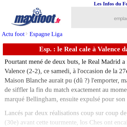
Les Infos du F
emplac
>
Actu foot
Espagne Liga
Esp. : le Real cale à Valence 
Pourtant mené de deux buts, le Real Madrid a r
Valence (2-2), ce samedi, à l'occasion de la 27
Maison Blanche aurait pu (dû ?) l'emporter, mai
de siffler la fin du match exactement au mome
marqué Bellingham, ensuite expulsé pour son 
Lancés par deux réalisations coup sur coup d
(30e) avant cette tourmente, los Ches ont enca