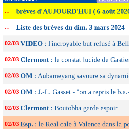
de
...
brèves d'AUJOURD'HUI ( 6 août 202
lecture
OK
...
Liste des brèves du dim. 3 mars 2024
02/03
VIDEO
: l'incroyable but refusé à Be
02/03
Clermont
: le constat lucide de Gastie
02/03
OM
: Aubameyang savoure sa dynam
02/03
OM
: J.-L. Gasset - "on a repris le b.a
02/03
Clermont
: Boutobba garde espoir
02/03
Esp.
: le Real cale à Valence dans la 