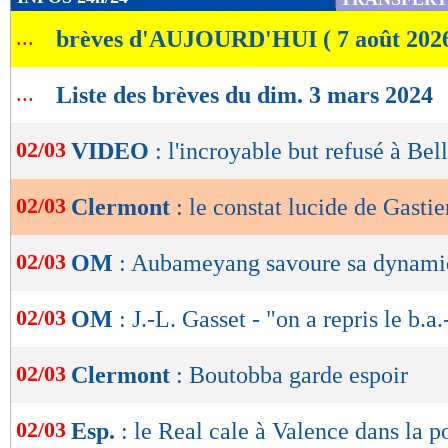
de
...
brèves d'AUJOURD'HUI ( 7 août 202
lecture
OK
...
Liste des brèves du dim. 3 mars 2024
02/03
VIDEO
: l'incroyable but refusé à Be
02/03
Clermont
: le constat lucide de Gastie
02/03
OM
: Aubameyang savoure sa dynam
02/03
OM
: J.-L. Gasset - "on a repris le b.a
02/03
Clermont
: Boutobba garde espoir
02/03
Esp.
: le Real cale à Valence dans la 