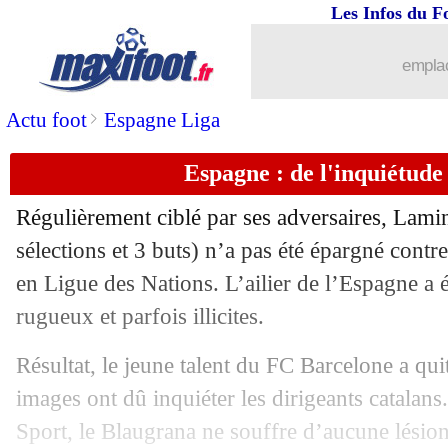
13/10
Everton
: la Juventus vise Beto
Les Infos du F
13/10
Genoa
: Balotelli en approche
emplac
13/10
Lille
: la belle stat de Zhegrova en Ld
>
Actu foot
Espagne Liga
Espagne : de l'inquiétud
13/10
Leipzig
: Aston Villa vise Lukeba
Régulièrement ciblé par ses adversaires, Lami
13/10
Ajax
: Henderson avec Le Bris ?
sélections et 3 buts) n’a pas été épargné cont
en Ligue des Nations. L’ailier de l’Espagne a é
13/10
Man Utd
: porte ouverte pour Maguir
rugueux et parfois illicites.
13/10
Tottenham
: Porro répond à l'interêt 
Résultat, le jeune talent du FC Barcelone a quit
images ont dû inquiéter les dirigeants catalans
13/10
Udinese
: l'Inter vise Bijol
Sport, le Blaugrana ne souffre d’aucune lésion