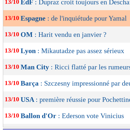
13/10
EdF
: Dupraz croit toujours en Desch
de
lecture
13/10
Espagne
: de l'inquiétude pour Yamal
OK
13/10
OM
: Harit vendu en janvier ?
13/10
Lyon
: Mikautadze pas assez sérieux
13/10
Man City
: Ricci flatté par les rumeur
13/10
Barça
: Szczesny impressionné par de
13/10
USA
: première réussie pour Pochettin
13/10
Ballon d'Or
: Ederson vote Vinicius