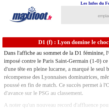
Les Infos du F
emplac
D1 (f) : Lyon domine le cho
Dans l'affiche au sommet de la D1 féminine, l
imposé contre le Paris Saint-Germain (1-0) c
d'une tête en pleine lucarne, a marqué le seul 
récompense des Lyonnaises dominatrices, même
poussé en fin de match. Ce succès permet à l'
...
brèves d'AUJOURD'HUI ( 7 août 202
d'avance sur le PSG au classement.
...
Liste des brèves du dim. 17 novembre
A noter qu'un nouveau record d'affluence po