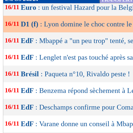
de
16/11
Euro
: un festival Hazard pour la Belg
lecture
16/11
D1 (f)
: Lyon domine le choc contre l
OK
16/11
EdF
: Mbappé a "un peu trop" tenté, 
16/11
EdF
: Lenglet n'est pas touché après s
16/11
Brésil
: Paqueta n°10, Rivaldo peste !
16/11
EdF
: Benzema répond sèchement à Le
16/11
EdF
: Deschamps confirme pour Com
16/11
EdF
: Varane donne un conseil à Mba