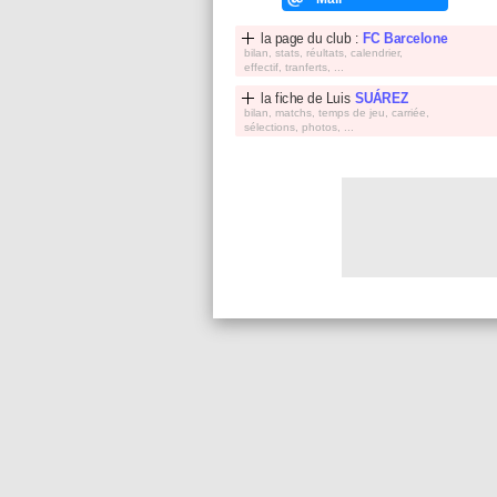
la page du club :
FC Barcelone
bilan, stats, réultats, calendrier,
effectif, tranferts, ...
la fiche de
Luis
SUÁREZ
bilan, matchs, temps de jeu, carriée,
sélections, photos, ...