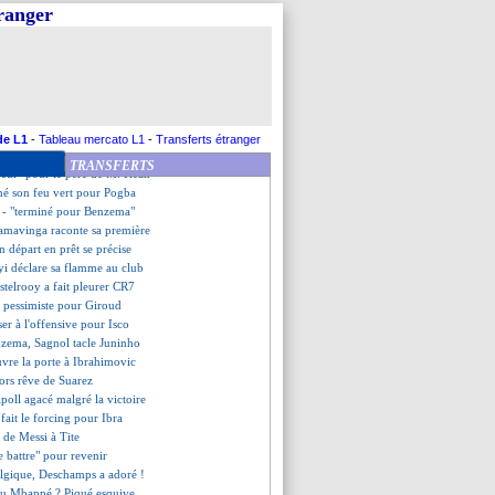
st pas touché après sa bourde
tranger
°10, Rivaldo peste !
pond sèchement à Le Graët !
 confirme pour Coman
ne un conseil à Mbappé
it contre l'Albanie ?
érêt confirmé pour Ibrahimovic
 protection policière
de L1
-
Tableau mercato L1
-
Transferts étranger
e un signe
TRANSFERTS
rreur" pour le père de M. Kean
né son feu vert pour Pogba
t - "terminé pour Benzema"
amavinga raconte sa première
n départ en prêt se précise
yi déclare sa flamme au club
stelrooy a fait pleurer CR7
s pessimiste pour Giroud
ser à l'offensive pour Isco
nzema, Sagnol tacle Juninho
uvre la porte à Ibrahimovic
ors rêve de Suarez
ipoll agacé malgré la victoire
 fait le forcing pour Ibra
" de Messi à Tite
se battre" pour revenir
elgique, Deschamps a adoré !
u Mbappé ? Piqué esquive