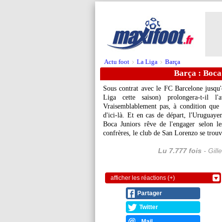
Actu foot
La Liga
Barça
>
>
Barça : Boca
Sous contrat avec le FC Barcelone jusqu
Liga cette saison) prolongera-t-il 
Vraisemblablement pas, à condition que s
d'ici-là. Et en cas de départ, l'Uruguaye
Boca Juniors rêve de l'engager selon l
confrères, le club de San Lorenzo se trouv
Lu 7.777 fois
- Gill
afficher les réactions (+)
Partager
Twitter
Mail