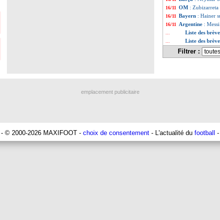
OM
: Zubizarreta
16/11
Bayern
: Hainer s
16/11
Argentine
: Messi
16/11
Liste des brèv
...
Liste des brèv
...
Filtrer :
emplacement publicitaire
- © 2000-2026 MAXIFOOT -
choix de consentement
- L'actualité du
football
-