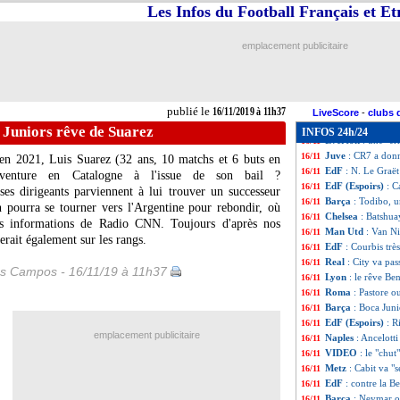
EdF
: Lenglet n'e
16/11
Les Infos du Football Français et E
Brésil
: Paqueta n
16/11
EdF
: Benzema ré
16/11
emplacement publicitaire
EdF
: Deschamps
16/11
EdF
: Varane don
16/11
EdF
: Coman forfa
16/11
Bologne
: un int
16/11
publié le
16/11/2019 à 11h37
Inter
: Conte sous
16/11
LiveScore
-
clubs 
PSG
: Allan espèr
16/11
 Juniors rêve de Suarez
INFOS 24h/24
Everton
: une "e
16/11
Juve
: CR7 a don
16/11
'en 2021, Luis
Suarez
(32 ans, 10 matchs et 6 buts en
EdF
: N. Le Graë
16/11
l'aventure en Catalogne à l'issue de son bail ?
EdF (Espoirs)
: C
16/11
es dirigeants parviennent à lui trouver un successeur
Barça
: Todibo, u
16/11
n pourra se tourner vers l'Argentine pour rebondir, où
Chelsea
: Batshua
16/11
es informations de Radio CNN. Toujours d'après nos
Man Utd
: Van Ni
16/11
erait également sur les rangs.
EdF
: Courbis trè
16/11
Real
: City va pas
16/11
es Campos - 16/11/19 à 11h37
Lyon
: le rêve Be
16/11
Roma
: Pastore o
16/11
Barça
: Boca Juni
16/11
EdF (Espoirs)
: R
16/11
emplacement publicitaire
Naples
: Ancelotti
16/11
VIDEO
: le "chut
16/11
Metz
: Cabit va "
16/11
EdF
: contre la B
16/11
Barça
: Neymar o
16/11