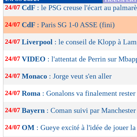
le buteur parisien, sorti en larmes. Un événe
de
24/07
CdF
: le PSG creuse l'écart au palmarè
lecture
détériorait l’ambiance du match, électrique jus
24/07
CdF
: Paris SG 1-0 ASSE (fini)
OK
Au retour des vestiaires, le PSG dominait les 
appuyer sur l’accélérateur. En supériorité num
24/07
Liverpool
: le conseil de Klopp à La
encore une fois tout proche du break alors qu
24/07
VIDEO
: l'attentat de Perrin sur Mbap
lointaine, mettait encore à contribution Mou
ne lâchait rien et pouvait compter sur un Fofa
24/07
Monaco
: Jorge veut s'en aller
lui seul tenait en respect les attaquants parisie
toujours lui, empêchait Sarabia de trouver la fa
24/07
Roma
: Gonalons va finalement rester
et une solidarité malheureusement insuffisant
nourrir de grands regrets après ce match où il y
24/07
Bayern
: Coman suivi par Manchester
pour faire mieux...
24/07
OM
: Gueye excité à l'idée de jouer l
Retrouvez tous les résultats, les buteurs et