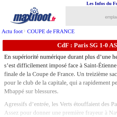
Les Infos du F
emplac
>
Actu foot
COUPE de FRANCE
CdF : Paris SG 1-0 AS
En supériorité numérique durant plus d’une he
s’est difficilement imposé face à Saint-Étienne
finale de la Coupe de France. Un treizième sa
pour le club de la capitale, qui a rapidement 
Mbappé sur blessures.
Agressifs d’entrée, les Verts étouffaient des Pa
Assez pour donner une première frayeur à Nav