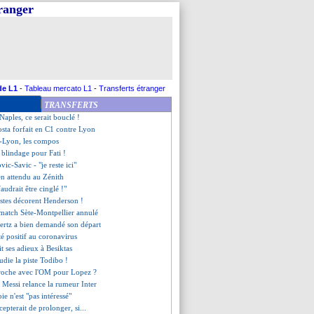
tranger
r ouvrir la saison 2020-2021
Benzema "préfère en rire"
 2-3 Lyon (fini)
'écarte pas un retour
ting, les mots de Thiago Silva
ue son avenir
pense à Marius Wolf
de L1
-
Tableau mercato L1
-
Transferts étranger
 le Milan pensent à Veretout
TRANSFERTS
Parisien Berchiche plaît
Naples, ce serait bouclé !
sta forfait en C1 contre Lyon
-Lyon, les compos
 blindage pour Fati !
vic-Savic - "je reste ici"
en attendu au Zénith
faudrait être cinglé !"
listes décorent Henderson !
 match Sète-Montpellier annulé
ertz a bien demandé son départ
té positif au coronavirus
it ses adieux à Besiktas
udie la piste Todibo !
proche avec l'OM pour Lopez ?
e Messi relance la rumeur Inter
ie n'est "pas intéressé"
epterait de prolonger, si...