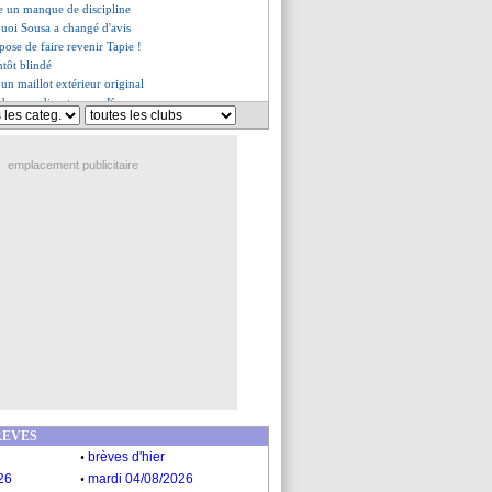
te un manque de discipline
quoi Sousa a changé d'avis
pose de faire revenir Tapie !
ntôt blindé
 un maillot extérieur original
lub russe discute pour Kamano
 Cavani se refroidit
pplaudit la saison de Benzema
Tchimbembé a signé (officiel)
emplacement publicitaire
lifiée en C1
s du jeu. 23 juillet 2020
s du mer. 22 juillet 2020
REVES
.
brèves d'hier
.
26
mardi 04/08/2026