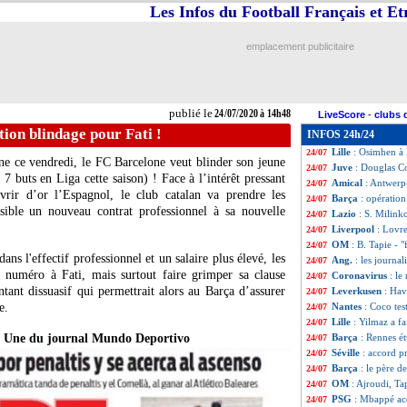
Les Infos du Football Français et E
L1
: OM-ASSE pou
24/07
Real
: Le Graët, 
24/07
Amical
: Antwerp
24/07
emplacement publicitaire
Lyon
: Gonalons n
24/07
PSG
: Choupo-Mo
24/07
Lille
: Fonte évoq
24/07
Monaco
: Kovac 
24/07
publié le
24/07/2020 à 14h48
LiveScore
-
clubs 
Roma
: Naples et
24/07
tion blindage pour Fati !
INFOS 24h/24
Barça
: l'ancien 
24/07
Lille
: Osimhen à 
24/07
e ce vendredi, le FC Barcelone veut blinder son jeune
Juve
: Douglas Co
24/07
 7 buts en Liga cette saison) ! Face à l’intérêt pressant
Amical
: Antwerp
24/07
vrir d’or l’Espagnol, le club catalan va prendre les
Barça
: opération
24/07
ssible un nouveau contrat professionnel à sa nouvelle
Lazio
: S. Milinko
24/07
Liverpool
: Lovr
24/07
OM
: B. Tapie - "
24/07
ans l'effectif professionnel et un salaire plus élevé, les
Ang.
: les journa
24/07
 numéro à Fati, mais surtout faire grimper sa clause
Coronavirus
: le
24/07
nt dissuasif qui permettrait alors au Barça d’assurer
Leverkusen
: Hav
24/07
e.
Nantes
: Coco tes
24/07
Lille
: Yilmaz a fa
24/07
a Une du journal Mundo Deportivo
Barça
: Rennes ét
24/07
Séville
: accord 
24/07
Barça
: le père d
24/07
OM
: Ajroudi, Tap
24/07
PSG
: Mbappé acc
24/07