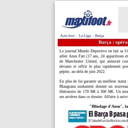
Actu foot
La Liga
Barça
>
>
Barça : opéra
Le journal Mundo Deportivo en fait sa Un
ailier Ansu
Fati
(17 ans, 24 apparitions et
de Manchester United, qui aimerait cou
devants et offrir le plus rapidement po
pépite, au-delà de juin 2022.
En plus de lui garantir un meilleur statut d
Blaugrana souhaitent donner un nouveau
libératoire de 170 M€ à 300 M€. Un monta
ses arrières dans ce dossier. Affaire à suivr
"Blindage d'Ansu", l