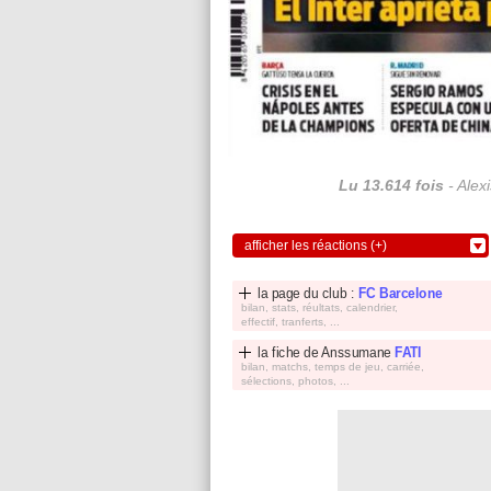
Lu 13.614 fois
- Alex
afficher les réactions (+)
la page du club :
FC Barcelone
bilan, stats, réultats, calendrier,
effectif, tranferts, ...
la fiche de
Anssumane
FATI
bilan, matchs, temps de jeu, carriée,
sélections, photos, ...