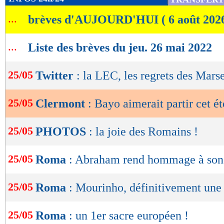
de
...
brèves d'AUJOURD'HUI ( 6 août 202
lecture
OK
...
Liste des brèves du jeu. 26 mai 2022
25/05
Twitter
: la LEC, les regrets des Marse
25/05
Clermont
: Bayo aimerait partir cet ét
25/05
PHOTOS
: la joie des Romains !
25/05
Roma
: Abraham rend hommage à son
25/05
Roma
: Mourinho, définitivement une
25/05
Roma
: un 1er sacre européen !