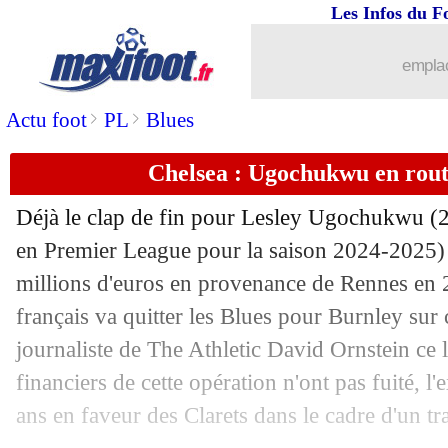
04/08
OM
: Paixão veut s'inspirer de Ribéry
Les Infos du F
04/08
VIDEO
: bizutage sur du Dion, Vossa
emplac
>
>
Actu foot
PL
Blues
04/08
West Ham
: pas de prolongation pour
Chelsea : Ugochukwu en rou
04/08
Atalanta
: Lookman et Paris, l'aveu d
Déjà le clap de fin pour Lesley
Ugochukwu
(2
04/08
Côme
: fake news pour Dele Alli
en Premier League pour la saison 2024-2025) 
millions d'euros en provenance de Rennes en 2
04/08
Man City
: accord pour verrouiller Di
français va quitter les Blues pour Burnley sur 
04/08
Leipzig
: Sesko, une offre de MU arri
journaliste de The Athletic David Ornstein ce lu
financiers de cette opération n'ont pas fuité, l
04/08
Ajax
: Itakura arrive
ans en faveur des Clarets dans le cadre d'un tra