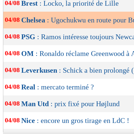
de
04/08
Brest
: Locko, la priorité de Lille
lecture
04/08
Chelsea
: Ugochukwu en route pour B
OK
04/08
PSG
: Ramos intéresse toujours Newca
04/08
OM
: Ronaldo réclame Greenwood à A
04/08
Leverkusen
: Schick a bien prolongé (
04/08
Real
: mercato terminé ?
04/08
Man Utd
: prix fixé pour Højlund
04/08
Nice
: encore un gros tirage en LdC !