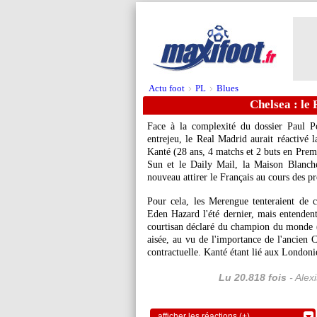
Actu foot
PL
Blues
>
>
Chelsea : le
Face à la complexité du dossier Paul P
entrejeu, le Real Madrid aurait réactivé 
Kanté
(28 ans, 4 matchs et 2 buts en Premi
Sun et le Daily Mail, la Maison Blanche
nouveau attirer le Français au cours des p
Pour cela, les Merengue tenteraient de
Eden Hazard l'été dernier, mais entendent
courtisan déclaré du champion du monde 
aisée, au vu de l'importance de l'ancien 
contractuelle. Kanté étant lié aux Londoni
Lu 20.818 fois
- Alex
afficher les réactions (+)