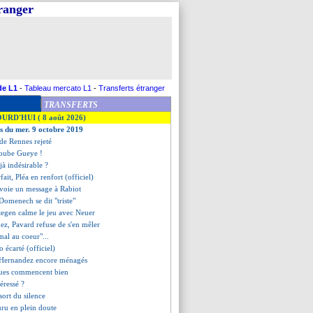
tranger
de L1
-
Tableau mercato L1
-
Transferts étranger
TRANSFERTS
OURD'HUI ( 8 août 2026)
es du mer. 9 octobre 2019
 de Rennes rejeté
doube Gueye !
éjà indésirable ?
ait, Pléa en renfort (officiel)
nvoie un message à Rabiot
Domenech se dit "triste"
Stegen calme le jeu avec Neuer
ez, Pavard refuse de s'en mêler
"mal au coeur"...
 écarté (officiel)
 Hernandez encore ménagés
leues commencent bien
éressé ?
sort du silence
ru en plein doute