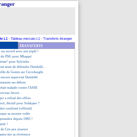
tranger
eiger dit stop !
 ne lâche pas Kanté
tient sa confiance en Juninho
ueurs poussés dehors cet hiver
ampos prédit un gros transfert
assaut de Pelé !
movic a sa statue à Malmö
de L1
-
Tableau mercato L1
-
Transferts étranger
cas Griezmann", selon Lenglet
TRANSFERTS
e se presse pas pour T. Silva
e un record avec son triplé !
e du PSG pour Mbappé
triste" pour Sylvinho
ssi tente de défendre Dembélé...
 drôle de Gomis sur Ciccolunghi
 encore supervisé Dembélé
ommente ses débuts
 était malade contre l'ASSE
 nouveau favori
er a refusé des offres
ool, décisif pour Solskjaer ?
idot confirmé (officiel)
oque sa montre volée
 première depuis 1983 !
artir !
 de Cris aux joueurs
astos tire sa révérence