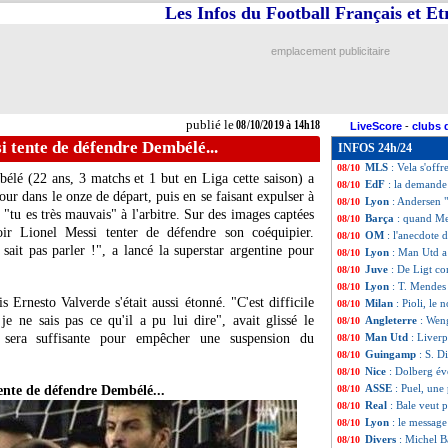
Les Infos du Football Français et E
Divers
: Schweinst
08/10
Chelsea
: le Real
08/10
Lyon
: Aulas main
08/10
emplacement publicitaire
Tottenham
: 5 jo
08/10
Lille
: Osimhen, C
08/10
Barça
: Messi à l'
08/10
PHOTO
: Ibrahi
08/10
publié le
08/10/2019 à 14h18
LiveScore
-
clubs 
Barça
: pas de "
08/10
 tente de défendre Dembélé...
INFOS 24h/24
PSG
: Leonardo n
08/10
MLS
: Vela s'offr
08/10
bélé
(22 ans, 3 matchs et 1 but en Liga cette saison) a
EdF
: la demand
08/10
our dans le onze de départ, puis en se faisant expulser à
Lyon
: Andersen "
08/10
 "tu es très mauvais" à l'arbitre. Sur des images captées
Barça
: quand Me
08/10
oir Lionel Messi tenter de défendre son coéquipier.
OM
: l'anecdote
08/10
sait pas parler !", a lancé la superstar argentine pour
Lyon
: Man Utd a
08/10
Juve
: De Ligt c
08/10
Lyon
: T. Mendes
08/10
s Ernesto Valverde s'était aussi étonné. "C'est difficile
Milan
: Pioli, le
08/10
je ne sais pas ce qu'il a pu lui dire", avait glissé le
Angleterre
: Weng
08/10
e sera suffisante pour empêcher une suspension du
Man Utd
: Liverp
08/10
Guingamp
: S. D
08/10
Nice
: Dolberg év
08/10
ASSE
: Puel, une
nte de défendre Dembélé...
08/10
Real
: Bale veut p
08/10
Lyon
: le message
08/10
Divers
: Michel B
08/10