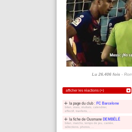
Lu 26.406 fois
- Rom
afficher les réactions (+)
la page du club :
FC Barcelone
bilan, stats, réultats, calendrier,
effectif, tranferts, ...
la fiche de
Ousmane
DEMBÉLÉ
bilan, matchs, temps de jeu, carriée,
sélections, photos, ...