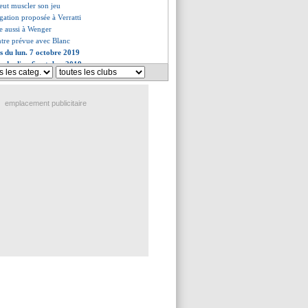
eut muscler son jeu
gation proposée à Verratti
se aussi à Wenger
ntre prévue avec Blanc
es du lun. 7 octobre 2019
es du dim. 6 octobre 2019
emplacement publicitaire