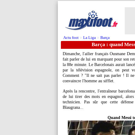
Actu foot
La Liga
Barça
>
>
Barça : quand Messi
Dimanche, l'ailier français
Ousmane Dem
fait parler de lui en marquant pour son ret
la 88e minute. Le Barcelonais aurait lancé
par la télévision espagnole, on peut v
Comment ? "Il ne sait pas parler ! Il ne 
convaincre l'homme au sifflet.
Après la rencontre, l'entraîneur barcelonai
de lui tirer des mots en espagnol, alors 
technicien. Pas sûr que cette défens
Blaugrana...
Quand Messi te