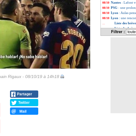
Nantes
: Lafont v
08/10
PSG
: une prolon
08/10
Lyon
: Aulas pen
08/10
Lyon
: une renco
08/10
Liste des brèv
...
Liste des brèv
...
Filtrer :
ain Rigaux - 08/10/19 à 14h18
Partager
Twitter
Mail