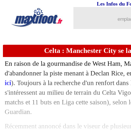
Les Infos du F
29/06
Naples
: Garcia flatte les supporters
emplac
29/06
PSG
: réunion au sommet pour Mbapp
29/06
Leicester
: Trabzonspor s'attaque à Va
Celta : Manchester City se l
29/06
Lens
: Morgan Guilavogui, c'est bouclé
En raison de la gourmandise de West Ham, Ma
29/06
Barça
: une offre saoudienne pour Kes
d'abandonner la piste menant à Declan Rice, e
ici
). Toujours à la recherche d'un renfort dans l
29/06
Reims
: Teuma en approche
s'intéressent au milieu de terrain du Celta Vi
matchs et 11 buts en Liga cette saison), selon
29/06
Juve
: Zaniolo ouvre grand la porte
Guardian.
29/06
PSG
: Mbappé, nouveau compliment 
Récemment annoncé dans le viseur de plusieu