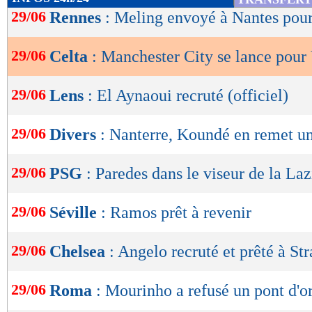
de
29/06
Rennes
: Meling envoyé à Nantes pour
lecture
29/06
Celta
: Manchester City se lance pour
OK
29/06
Lens
: El Aynaoui recruté (officiel)
29/06
Divers
: Nanterre, Koundé en remet u
29/06
PSG
: Paredes dans le viseur de la Laz
29/06
Séville
: Ramos prêt à revenir
29/06
Chelsea
: Angelo recruté et prêté à St
29/06
Roma
: Mourinho a refusé un pont d'o